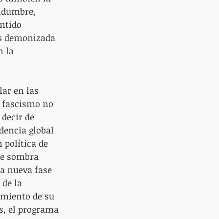
idumbre, 
ntido 
es demonizada 
 la 
ar en las 
l fascismo no 
decir de 
dencia global 
 política de 
de sombra 
na nueva fase 
de la 
amiento de su 
is, el programa 