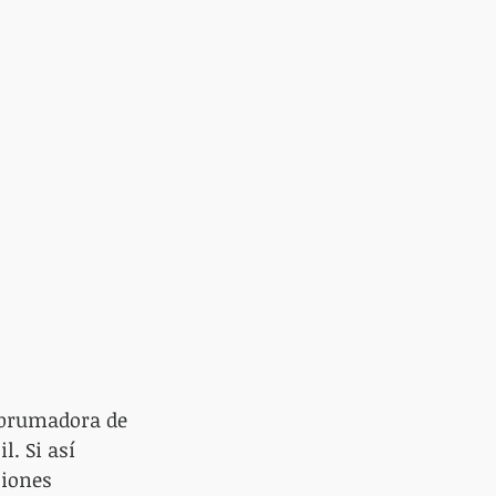
abrumadora de 
. Si así 
ciones 