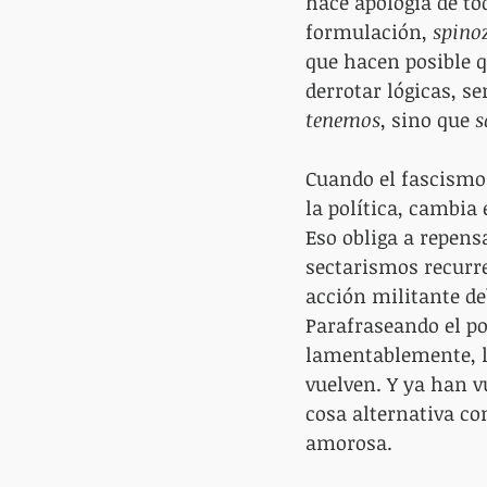
hace apología de to
formulación, 
spino
que hacen posible q
derrotar lógicas, s
tenemos
, sino que 
s
Cuando el fascismo
la política, cambia 
Eso obliga a repens
sectarismos recurre
acción militante de
Parafraseando el po
lamentablemente, l
vuelven. Y ya han v
cosa alternativa c
amorosa.