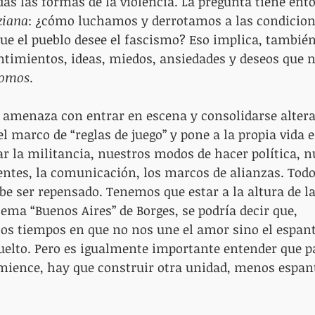
das las formas de la violencia. La pregunta tiene ent
ziana
: ¿cómo luchamos y derrotamos a las condicione
ue el pueblo desee el fascismo? Eso implica, también
entimientos, ideas, miedos, ansiedades y deseos que n
omos
.
 amenaza con entrar en escena y consolidarse altera
el marco de “reglas de juego” y pone a la propia vida 
ar la militancia, nuestros modos de hacer política, n
ntes, la comunicación, los marcos de alianzas. Todo 
be ser repensado. Tenemos que estar a la altura de la
ema “Buenos Aires” de Borges, se podría decir que, 
os tiempos en que no nos une el amor sino el espan
uelto. Pero es igualmente importante entender que p
omience, hay que construir otra unidad, menos espan