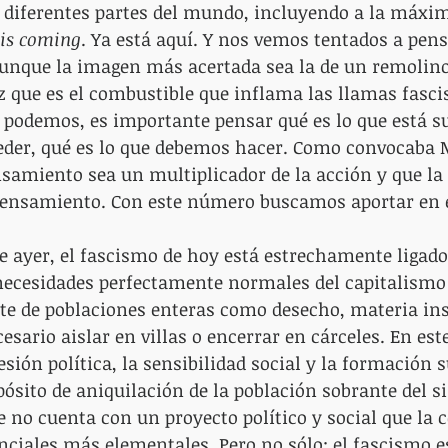
n diferentes partes del mundo, incluyendo a la máxi
is coming
. Ya está aquí. Y nos vemos tentados a pens
 aunque la imagen más acertada sea la de un remolino
ez que es el combustible que inflama las llamas fasci
odemos, es importante pensar qué es lo que está su
ceder, qué es lo que debemos hacer. Como convocaba 
nsamiento sea un multiplicador de la acción y que la
 pensamiento. Con este número buscamos aportar en e
 ayer, el fascismo de hoy está estrechamente ligado a
ecesidades perfectamente normales del capitalismo 
e de poblaciones enteras como desecho, materia inse
ario aislar en villas o encerrar en cárceles. En este
sión política, la sensibilidad social y la formación s
pósito de aniquilación de la población sobrante del s
ue no cuenta con un proyecto político y social que la 
ciales más elementales. Pero no sólo: el fascismo e