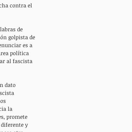
ha contra el 
labras de 
ón golpista de 
enunciar es a 
rea política 
r al fascista 
n dato 
scista 
los 
ia la 
es, promete 
diferente y 