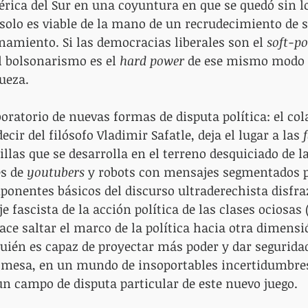
érica del Sur en una coyuntura en que se quedó sin l
, solo es viable de la mano de un recrudecimiento de s
inamiento. Si las democracias liberales son el 
soft-p
l bolsonarismo es el 
hard power
 de ese mismo modo 
ueza.
oratorio de nuevas formas de disputa política: el col
ecir del filósofo Vladimir Safatle, deja el lugar a las 
llas que se desarrolla en el terreno desquiciado de la
s de 
youtubers 
y robots con mensajes segmentados 
ponentes básicos del discurso ultraderechista disfra
e fascista de la acción política de las clases ociosas (
ce saltar el marco de la política hacia otra dimensió
uién es capaz de proyectar más poder y dar seguridad
omesa, en un mundo de insoportables incertidumbres
un campo de disputa particular de este nuevo juego.