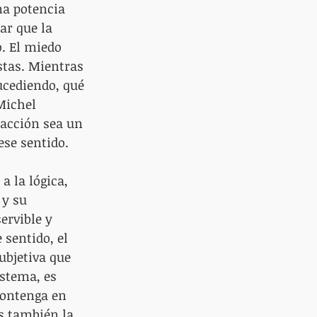
ma potencia 
ar que la 
. El miedo 
stas. Mientras 
cediendo, qué 
Michel 
 acción sea un 
se sentido.
 la lógica, 
y su 
rvible y 
 sentido, el 
ubjetiva que 
istema, es 
contenga en 
s también la 