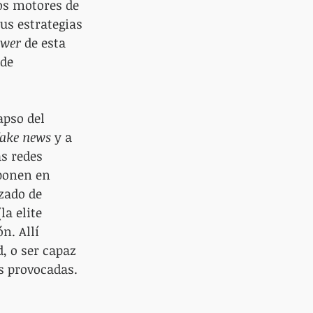
os motores de 
us estrategias 
ower
 de esta 
de 
apso del 
fake news
 y a 
s redes 
ponen en 
zado de 
la elite 
n. Allí 
, o ser capaz 
 provocadas. 