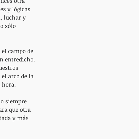
onces otra 
s y lógicas 
, luchar y 
o sólo 
 el campo de 
en entredicho. 
uestros 
el arco de la 
 hora. 
to siempre 
ara que otra 
tada y más 