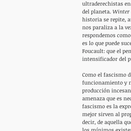
ultraderechistas e
del planeta. 
Winter 
historia se repite,
nos paraliza a la v
respondemos como p
es lo que puede su
Foucault: que el pe
intensificador del
Como el fascismo de
funcionamiento y n
producción incesant
amenaza que es neces
fascismo es la expre
mejor sirven al pro
decir, de aquella q
los mínimos existen