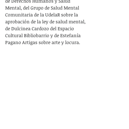
de Derechos Humanos y Salud 
Mental, del Grupo de Salud Mental 
Comunitaria de la UdelaR sobre la 
aprobación de la ley de salud mental, 
de Dulcinea Cardozo del Espacio 
Cultural Bibliobarrio y de Estefanía 
Pagano Artigas sobre arte y locura.
En las marchas por salud mental, 
desmanicomialización y vida digna 
que se realizan cada mes de octubre 
en Montevideo, se puede escuchar el 
canto:
“Carlos Greco, Carlos Greco
No te vamos a olvidar.
Si el Estado son los perros,
algo tiene que cambiar”.