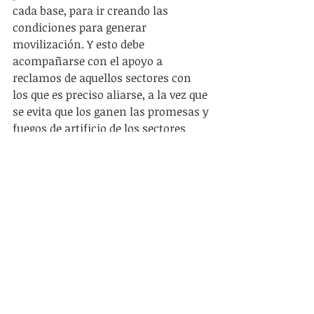
cada base, para ir creando las 
condiciones para generar 
movilización. Y esto debe 
acompañarse con el apoyo a 
reclamos de aquellos sectores con 
los que es preciso aliarse, a la vez que 
se evita que los ganen las promesas y 
fuegos de artificio de los sectores 
dominantes de la sociedad. Reclamos 
de pequeños y medianos 
productores, de pequeños 
empresarios y de trabajadores por su 
cuenta. Hay que cuestionar aspectos 
de la política económica que los 
afectan: tarifas, cargas impositivas, 
que seguramente deberán recargarse 
a otros sectores. La riqueza está (la 
generaron y siguen generando los 
trabajadores), pero está concentrada 