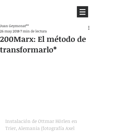
HEMISFERIO
IZQUIERDO
Juan Geymonat**
26 may 2018
7 min de lectura
200Marx: El método de
transformarlo*
Instalación de Ottmar Hörlen en 
Trier, Alemania (fotografía Axel 