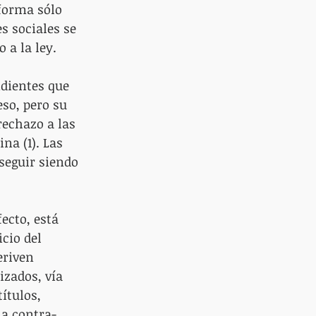
eforma sólo 
s sociales se 
 a la ley.
ndientes que 
so, pero su 
echazo a las 
na (1). Las 
seguir siendo 
ecto, está 
cio del 
eriven 
izados, vía 
ítulos, 
na contra-