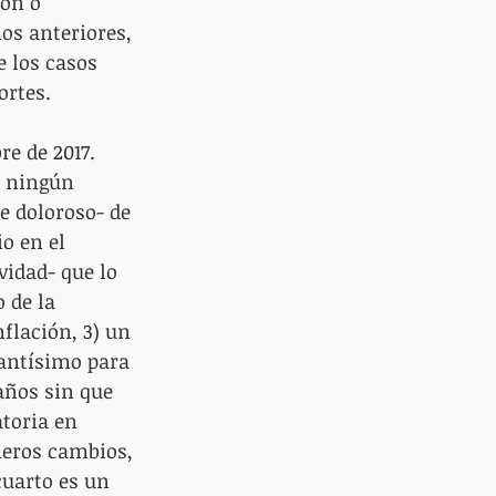
ión o 
os anteriores, 
 los casos 
ortes.
e de 2017. 
r ningún 
e doloroso- de 
o en el 
vidad- que lo 
 de la 
flación, 3) un 
tantísimo para 
 años sin que 
toria en 
meros cambios, 
cuarto es un 