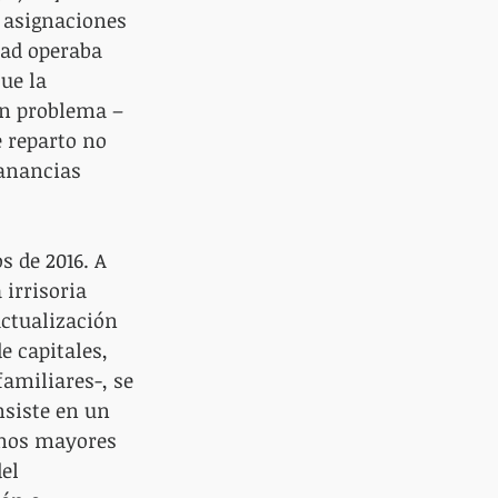
 asignaciones 
dad operaba 
ue la 
un problema –
e reparto no 
ganancias 
 de 2016. A 
 irrisoria 
actualización 
 capitales, 
amiliares-, se 
nsiste en un 
anos mayores 
el 