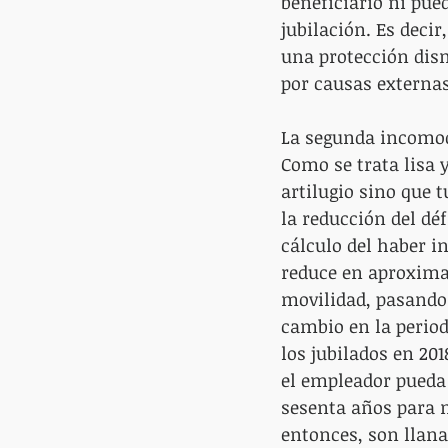
beneficiario ni pued
jubilación. Es deci
una protección dism
por causas externas
La segunda incomodi
Como se trata lisa 
artilugio sino que 
la reducción del dé
cálculo del haber in
reduce en aproximad
movilidad, pasando 
cambio en la period
los jubilados en 201
el empleador pueda 
sesenta años para m
entonces, son llana