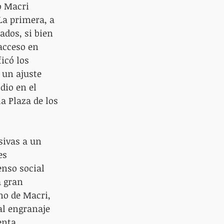
o Macri 
La primera, a 
ados, si bien 
acceso en 
icó los 
un ajuste 
dio en el 
a Plaza de los 
ivas a un 
es 
enso social 
 gran 
no de Macri, 
al engranaje 
enta.