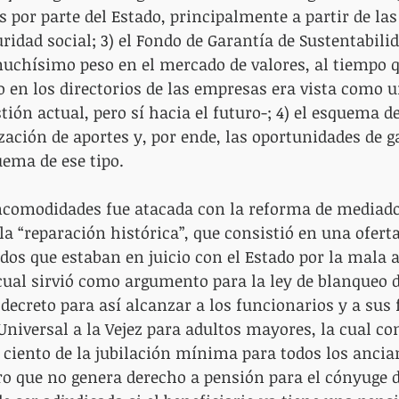
por parte del Estado, principalmente a partir de las
uridad social; 3) el Fondo de Garantía de Sustentabili
uchísimo peso en el mercado de valores, al tiempo q
o en los directorios de las empresas era vista como 
tión actual, pero sí hacia el futuro-; 4) el esquema d
ización de aportes y, por ende, las oportunidades de 
ema de ese tipo.
ncomodidades fue atacada con la reforma de mediados
 la “reparación histórica”, que consistió en una oferta
ados que estaban en juicio con el Estado por la mala 
cual sirvió como argumento para la ley de blanqueo de
decreto para así alcanzar a los funcionarios y a sus f
niversal a la Vejez para adultos mayores, la cual co
 ciento de la jubilación mínima para todos los anci
ro que no genera derecho a pensión para el cónyuge d