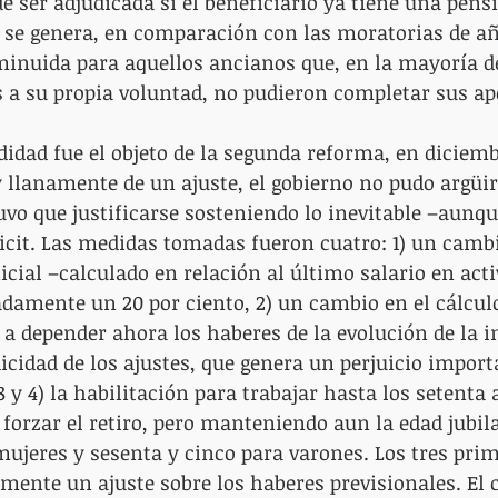
e ser adjudicada si el beneficiario ya tiene una pens
r, se genera, en comparación con las moratorias de añ
inuida para aquellos ancianos que, en la mayoría de
 a su propia voluntad, no pudieron completar sus ap
dad fue el objeto de la segunda reforma, en diciembr
y llanamente de un ajuste, el gobierno no pudo argüi
tuvo que justificarse sosteniendo lo inevitable –aunqu
ficit. Las medidas tomadas fueron cuatro: 1) un cambi
icial –calculado en relación al último salario en acti
amente un 20 por ciento, 2) un cambio en el cálculo
a depender ahora los haberes de la evolución de la in
icidad de los ajustes, que genera un perjuicio impor
8 y 4) la habilitación para trabajar hasta los setenta
forzar el retiro, pero manteniendo aun la edad jubila
ujeres y sesenta y cinco para varones. Los tres pri
mente un ajuste sobre los haberes previsionales. El 