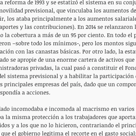
la reforma de 1993 y se estatizó el sistema en su conj
movilidad previsional, que vinculaba los aumentos de
ir, los ataba principalmente a los aumentos salariale
aportes y las contribuciones). En 2014 se relanzaron l
o la cobertura a más de un 95 por ciento. En todo el p
eron –sobre todo los mínimos-, pero los montos sigu
ación con las canastas básicas. Por otro lado, la esta
tado se apropie de una enorme cartera de activos que
stradoras privadas, la cual pasó a constituir el Fon
el sistema previsional y a habilitar la participación 
las principales empresas del país, dado que un compo
espondía a acciones.
dado incomodaba e incomoda al macrismo en varios 
aba la misma protección a los trabajadores que aporta
dos y a los que no lo hicieron, contrariando el princi
que el gobierno legitima el recorte en el gasto social;