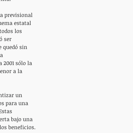
a previsional 
uema estatal 
todos los 
ó ser 
e quedó sin 
a 
 2001 sólo la 
enor a la 
ntizar un 
os para una 
Estas 
erta bajo una 
los beneficios. 