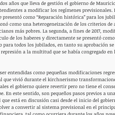
dos años que lleva de gestión el gobierno de Maurici
tendientes a modificar los regímenes previsionales. 
e presentó como “Reparación histórica” para los jubil
onó como una heterogeneización de los criterios de 
ianos más pobres. La segunda, a fines de 2017, modif
ulo de los haberes y directamente se presentó como 
 para todos los jubilados, en tanto su aprobación se 
represión a la multitud que se había congregado en l
ser entendidas como pequeñas modificaciones regres
l que vivió durante el kirchnerismo transformacion
ales el gobierno quiere revertir pero no tiene el cons
pe. En este sentido, son pequeños pasos previos a una
 que está en discusión casi desde el inicio del gobier
olver a convertir al sistema previsional en el princip
n financiera, tal como ocurriera durante los años nov