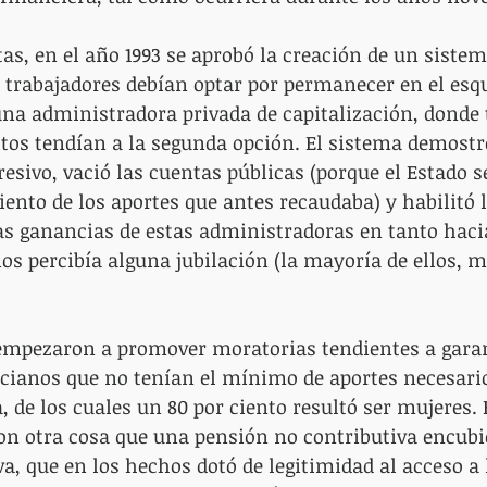
s, en el año 1993 se aprobó la creación de un sistem
s trabajadores debían optar por permanecer en el esq
 una administradora privada de capitalización, donde 
itos tendían a la segunda opción. El sistema demostr
sivo, vació las cuentas públicas (porque el Estado s
iento de los aportes que antes recaudaba) y habilitó l
as ganancias de estas administradoras en tanto hacia
os percibía alguna jubilación (la mayoría de ellos, m
e empezaron a promover moratorias tendientes a gara
ncianos que no tenían el mínimo de aportes necesari
, de los cuales un 80 por ciento resultó ser mujeres. 
on otra cosa que una pensión no contributiva encubi
a, que en los hechos dotó de legitimidad al acceso a 