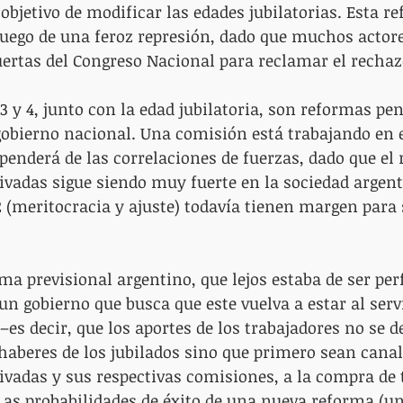
objetivo de modificar las edades jubilatorias. Esta r
uego de una feroz represión, dado que muchos actore
ertas del Congreso Nacional para reclamar el rechazo
 y 4, junto con la edad jubilatoria, son reformas pe
gobierno nacional. Una comisión está trabajando en e
nderá de las correlaciones de fuerzas, dado que el r
vadas sigue siendo muy fuerte en la sociedad argenti
 (meritocracia y ajuste) todavía tienen margen para 
ema previsional argentino, que lejos estaba de ser perf
un gobierno que busca que este vuelva a estar al servi
es decir, que los aportes de los trabajadores no se d
haberes de los jubilados sino que primero sean canal
vadas y sus respectivas comisiones, a la compra de t
Las probabilidades de éxito de una nueva reforma (u