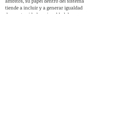
ámbitos, su papel dentro del sistema 
tiende a incluir y a generar igualdad 
de oportunidades e igualdad de 
acceso a los bienes simbólicos.
Ejemplos de políticas progresistas en 
el campo cultural que atacan las 
desigualdades y las relaciones 
mercantiles hay muchísimos y muy 
variados. Podemos mencionar a las 
usinas de cultura, que socializan el 
acceso a determinados medios de 
producción cultural; las políticas de 
cultura libre, digitalización y puesta 
a disposición en Internet de obras en 
dominio público, que socializan y 
desmercantilizan en este caso el 
acceso a bienes culturales; y la 
organización de festivales 