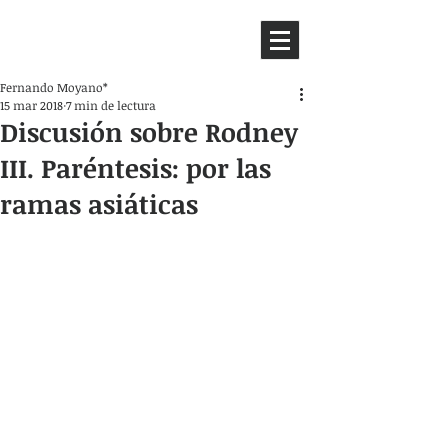
HEMISFERIO
IZQUIERDO
Fernando Moyano*
15 mar 2018
7 min de lectura
Discusión sobre Rodney ​
III. ​Paréntesis​: por las
ramas asiáticas