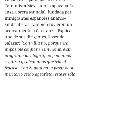
Comunista Mexicano lo apoyaba. La 
Casa Obrera Mundial, fundada por 
inmigrantes españoles anarco-
sindicalistas, también tuvieron un 
acercamiento a Carrranza. Explica 
uno de sus dirigentes, Rosendo 
Salazar: 
"Con Villa no, porque era 
imposible confiar en un hombre sin 
programa ideológico; no podíamos 
seguirlo y calculamos que iría al 
fracaso. Con Zapata no, a pesar de su 
meritorio credo agrarista; este es sólo 
un aspecto, no es toda la Revolución"
(1). 
El "Constitucionalismo" de Carranza 
era encasillar la revolución agraria 
democrática en el marco burgués, y 