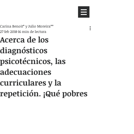
HEMISFERIO
IZQUIERDO
Carina Benoit* y Julio Moreira**
27 feb 2018
16 min de lectura
Acerca de los
diagnósticos
psicotécnicos, las
adecuaciones
curriculares y la
repetición. ¡Qué pobres