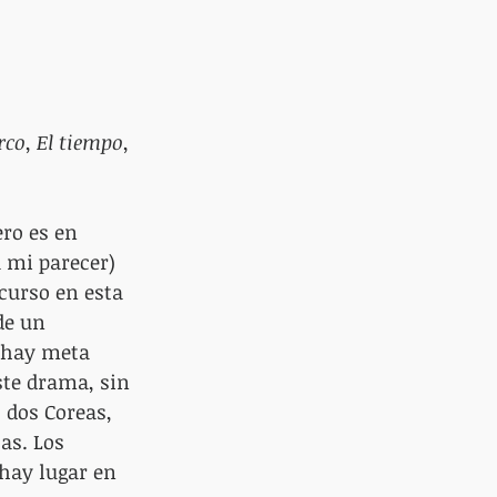
arco
, 
El tiempo
, 
ro es en 
 mi parecer) 
 curso en esta 
de un 
o hay meta 
ste drama, sin 
 dos Coreas, 
as. Los 
hay lugar en 