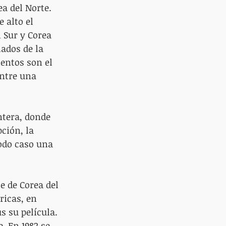
a del Norte. 
 alto el 
 Sur y Corea 
ados de la 
entos son el 
ntre una 
ntera, donde 
ción, la 
odo caso una 
 de Corea del 
ricas, en 
 su película. 
. En 1982 se 