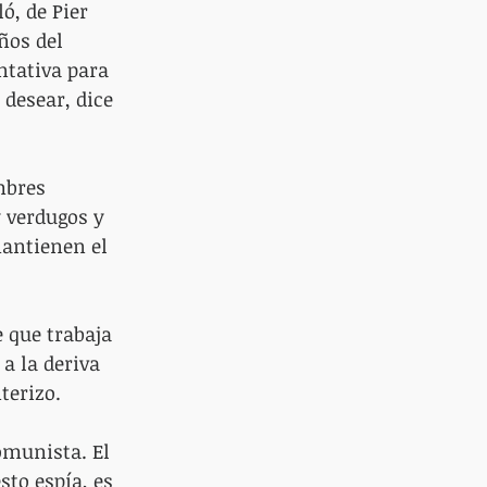
ó, de Pier 
ños del 
ntativa para 
desear, dice 
mbres 
 verdugos y 
antienen el 
 que trabaja 
a la deriva 
terizo.
omunista. El 
to espía, es 