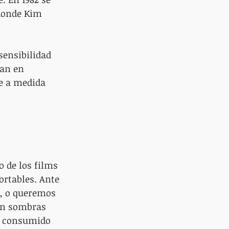
 donde Kim 
sensibilidad 
jan en 
e a medida 
 de los films 
rtables. Ante 
a, o queremos 
en sombras 
o, consumido 