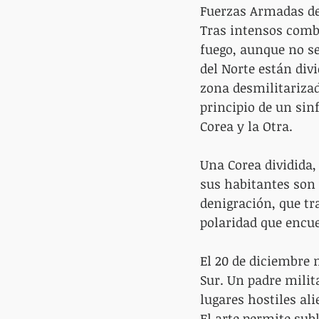
Fuerzas Armadas de 
Tras intensos comba
fuego, aunque no se
del Norte están div
zona desmilitarizad
principio de un sin
Corea y la Otra.
Una Corea dividida,
sus habitantes son 
denigración, que tr
polaridad que encu
El 20 de diciembre 
Sur. Un padre milita
lugares hostiles al
El arte permite subl