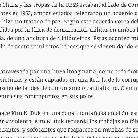
China y las tropas de la URSS estaban al lado de Core
tes en 1953, ambos estados celebraron un acuerdo de
 hizo un tratado de paz. Según este acuerdo Corea del
ididas por la línea de demarcación militar en ambos l
a, de una anchura de 4 kilómetros. Estos acontecimi
fín de acontecimientos bélicos que se vienen dando e
 atravesada por una línea imaginaria, como toda fro
víctimas y están captados en una Red, la de la corrup
asciende la idea de comunismo o capitalismo. O en t
entra sus contrapuntos en sus polos.
nace Kim Ki Duk en una zona montañosa en el Sureste
r y violento, Kim Ki Duk recuerda los trabajos en fáb
ienantes, y sofocantes que reaparece en muchas de sus
imar, y parece que en este director la regla se cumple