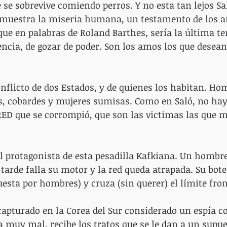
se sobrevive comiendo perros. Y no esta tan lejos Sal
e muestra la miseria humana, un testamento de los a
que en palabras de Roland Barthes, sería la última te
ncia, de gozar de poder. Son los amos los que desean 
onflicto de dos Estados, y de quienes los habitan. Ho
s, cobardes y mujeres sumisas. Como en Saló, no hay
ED que se corrompió, que son las victimas las que m
 protagonista de esta pesadilla Kafkiana. Un hombre
tarde falla su motor y la red queda atrapada. Su bote 
uesta por hombres) y cruza (sin querer) el límite fron
apturado en la Corea del Sur considerado un espía c
a muy mal, recibe los tratos que se le dan a un supues