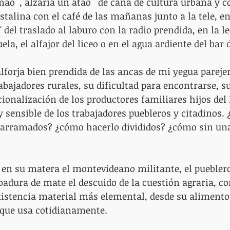
znao´, alzaría un atao´ de caña de cultura urbana y 
stalina con el café de las mañanas junto a la tele, e
" del traslado al laburo con la radio prendida, en la le
la, el alfajor del liceo o en el agua ardiente del bar 
alforja bien prendida de las ancas de mi yegua parejer
abajadores rurales, su dificultad para encontrarse, s
cionalización de los productores familiares hijos del 
y sensible de los trabajadores puebleros y citadinos.
parramados? ¿cómo hacerlo divididos? ¿cómo sin u
 en su matera el montevideano militante, el puebler
badura de mate el descuido de la cuestión agraria, co
xistencia material más elemental, desde su alimento
 que usa cotidianamente.