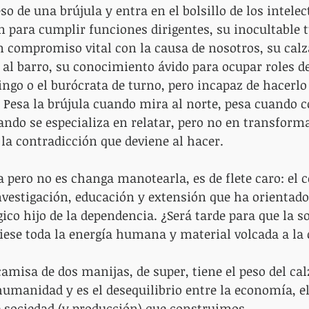
eso de una brújula y entra en el bolsillo de los intelec
n para cumplir funciones dirigentes, su inocultable tu
 compromiso vital con la causa de nosotros, su calz
 al barro, su conocimiento ávido para ocupar roles de
ingo o el burócrata de turno, pero incapaz de hacerlo
. Pesa la brújula cuando mira al norte, pesa cuando
uando se especializa en relatar, pero no en transform
 la contradicción que deviene al hacer.
a pero no es changa manotearla, es de flete caro: el
vestigación, educación y extensión que ha orientado
ico hijo de la dependencia. ¿Será tarde para que la s
viese toda la energía humana y material volcada a la
camisa de dos manijas, de super, tiene el peso del ca
anidad y es el desequilibrio entre la economía, el 
 sociedad (y producción) que construimos.