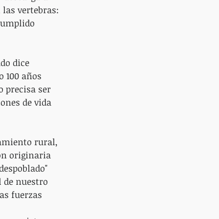
las vertebras: 
cumplido 
do dice 
o 100 años 
 precisa ser 
ones de vida 
amiento rural, 
ón originaria 
 despoblado" 
l de nuestro 
as fuerzas 