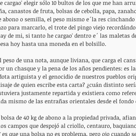
e cargao' elegir sólo 10 bultos de los que me han arru
ña, canastos de fruta, bolsas de cebolla, papa, zanaho
e abono o semilla, el peso mismo e´la res cinchando d
azo para marcarlo, el trote del pingo viejo recordánd
 ay de mi, si tanto he cargao' dentro e´ las maletas d
esa hoy hasta una moneda en el bolsillo.
l peso de una nota, aunque liviana, que carga el cans
or un chasque y la pena de los años pendientes: es la
ota artiguista y el genocidio de nuestros pueblos ori
isaje de quien escribe esta carta? ¿cuán distinto serí
 estuviera justamente repartida y existiera como refer
rida mismo de las entrañas orientales desde el fondo
 bolsa de 40 kg de abono a la propiedad privada, afia
s campos que despojó al criollo, centauro, baquiano 
 es que una bolsa no es problema, pero ojo cuando s