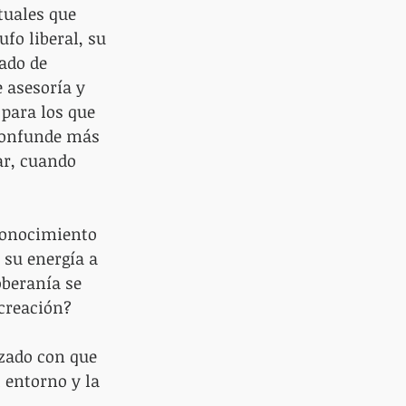
tuales que 
fo liberal, su 
ado de 
 asesoría y 
 para los que 
 confunde más 
ar, cuando 
 conocimiento 
 su energía a 
oberanía se 
 creación?
lzado con que 
entorno y la 