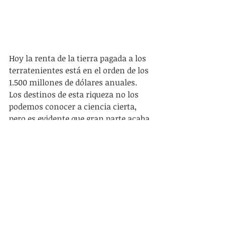
Hoy la renta de la tierra pagada a los 
terratenientes está en el orden de los 
1.500 millones de dólares anuales. 
Los destinos de esta riqueza no los 
podemos conocer a ciencia cierta, 
pero es evidente que gran parte acaba 
en consumo suntuario. La renta 
agraria no sólo es central para 
entender la dinámica de la economía 
uruguaya, también es clave en la 
reproducción social y política de la 
elite de nuestro país.
La revuelta de los capitales agrarios 