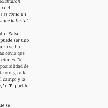
reclamaron 
o del 
ue es como un 
igue la fiesta"
.
lto. Salvo 
 puede ser uno 
ario se ha 
ás obvio que 
pciones. De 
posibilidad de 
e otorga a la 
l campo y la 
" o "El pueblo 
ue se 