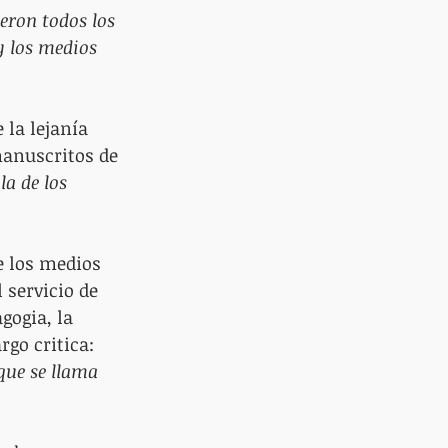
ron todos los 
y los medios 
 la lejanía 
manuscritos de 
la de los 
e los medios 
servicio de 
gogia, la 
go critica: 
que se llama 