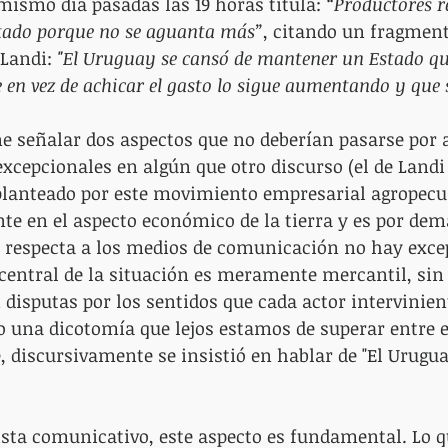
l mismo día pasadas las 19 horas titula: 
“Productores 
Estado porque no se aguanta más”
, citando un fragment
Landi: 
"El Uruguay se cansó de mantener un Estado q
e en vez de achicar el gasto lo sigue aumentando y que s
e señalar dos aspectos que no deberían pasarse por a
xcepcionales en algún que otro discurso (el de Landi
 planteado por este movimiento empresarial agropecu
e en el aspecto económico de la tierra y es por dem
ue respecta a los medios de comunicación no hay exce
 central de la situación es meramente mercantil, sin 
 disputas por los sentidos que cada actor intervinient
 una dicotomía que lejos estamos de superar entre e
, discursivamente se insistió en hablar de "El Uruguay
ista comunicativo, este aspecto es fundamental. Lo q