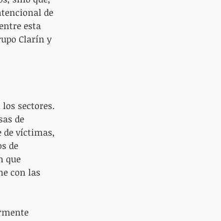
ntencional de 
entre esta 
rupo Clarín y 
los sectores. 
sas de 
 de víctimas, 
s de 
 que 
me con las 
armente 