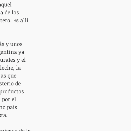
aquel 
a de los 
ero. Es allí 
ás y unos 
entina ya 
urales y el 
leche, la 
cas que 
terio de 
productos 
 por el 
no país 
sta.
nicado de la 