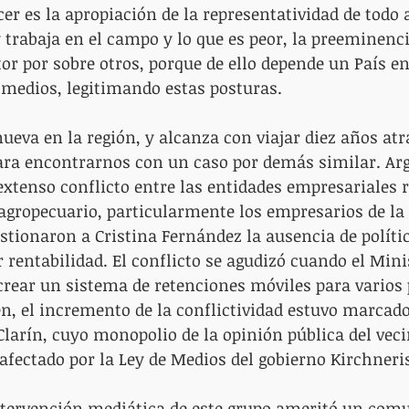
er es la apropiación de la representatividad de todo 
y trabaja en el campo y lo que es peor, la preeminenci
or por sobre otros, porque de ello depende un País ent
 medios, legitimando estas posturas.
nueva en la región, y alcanza con viajar diez años atr
ara encontrarnos con un caso por demás similar. Arg
extenso conflicto entre las entidades empresariales r
 agropecuario, particularmente los empresarios de la 
estionaron a Cristina Fernández la ausencia de políti
entabilidad. El conflicto se agudizó cuando el Minis
rear un sistema de retenciones móviles para varios 
en, el incremento de la conflictividad estuvo marcado
Clarín, cuyo monopolio de la opinión pública del veci
fectado por la Ley de Medios del gobierno Kirchneri
ntervención mediática de este grupo ameritó un comu