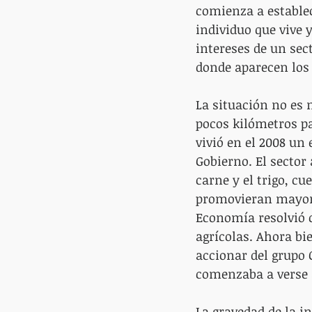
comienza a establec
individuo que vive 
intereses de un sect
donde aparecen los
La situación no es 
pocos kilómetros p
vivió en el 2008 un 
Gobierno. El sector
carne y el trigo, cu
promovieran mayor r
Economía resolvió c
agrícolas. Ahora bi
accionar del grupo 
comenzaba a verse a
La gravedad de la i