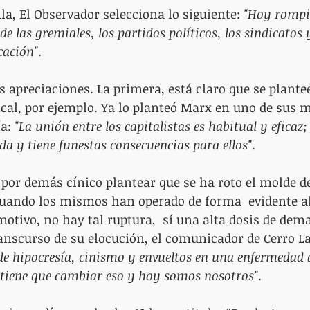
la, El Observador selecciona lo siguiente: 
"Hoy rompie
e las gremiales, los partidos políticos, los sindicatos 
cación"
. 
 apreciaciones. La primera, está claro que se plantee
ical, por ejemplo. Ya lo planteó Marx en uno de sus 
a: 
"La unión entre los capitalistas es habitual y eficaz; 
da y tiene funestas consecuencias para ellos"
.
 por demás cínico plantear que se ha roto el molde d
uando los mismos han operado de forma  evidente al 
motivo, no hay tal ruptura,  sí una alta dosis de dema
nscurso de su elocución, el comunicador de Cerro Lar
de hipocresía, cinismo y envueltos en una enfermedad 
tiene que cambiar eso y hoy somos nosotros"
.