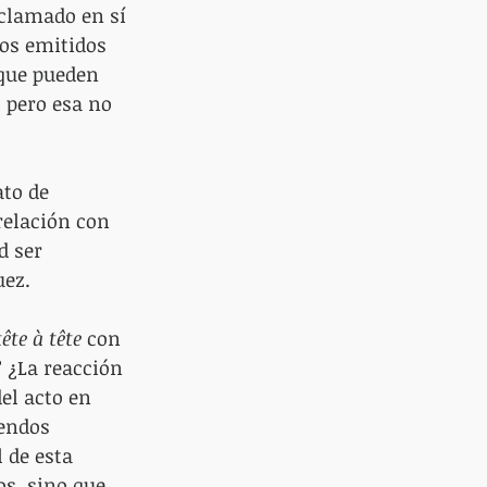
eclamado en sí 
os emitidos 
que pueden 
 pero esa no 
to de 
relación con 
d ser 
uez.
tête à tête
 con 
 ¿La reacción 
el acto en 
endos 
 de esta 
s, sino que, 