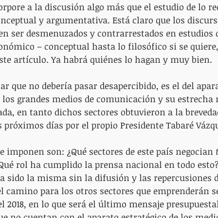
orpore a la discusión algo más que el estudio de lo r
ceptual y argumentativa. Está claro que los discurs
en ser desmenuzados y contrarrestados en estudios 
onómico – conceptual hasta lo filosófico si se quiere,
este artículo. Ya habrá quiénes lo hagan y muy bien.
 que no debería pasar desapercibido, es el del apara
e los grandes medios de comunicación y su estrecha 
ada, en tanto dichos sectores obtuvieron a la breveda
 próximos días por el propio Presidente Tabaré Vázq
e imponen son: ¿Qué sectores de este país negocian 
Qué rol ha cumplido la prensa nacional en todo esto?
a sido la misma sin la difusión y las repercusiones d
el camino para los otros sectores que emprenderán s
el 2018, en lo que será el último mensaje presupuestal
e no cuentan con el aparato estratégico de los medio