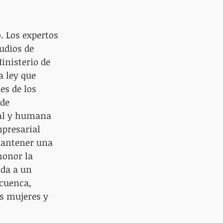
. Los expertos 
udios de 
inisterio de 
a ley que 
es de los 
de 
al y humana 
mpresarial 
mantener una 
honor la 
ida a un 
cuenca, 
s mujeres y 