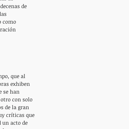
 decenas de 
las 
o como 
ración 
po, que al 
oras exhiben 
e se han 
otro con solo 
s de la gran 
y críticas que 
 un acto de 