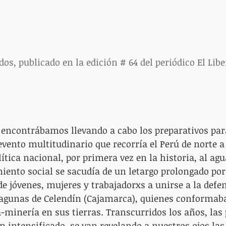
dos, publicado en la edición # 64 del periódico El Libe
s encontrábamos llevando a cabo los preparativos pa
evento multitudinario que recorría el Perú de norte a
ítica nacional, por primera vez en la historia, al agu
ento social se sacudía de un letargo prolongado por
e jóvenes, mujeres y trabajadorxs a unirse a la defen
Lagunas de Celendín (Cajamarca), quienes conformab
-minería en sus tierras. Transcurridos los años, las 
n intensificado, se van revelando a nuestros ojos las