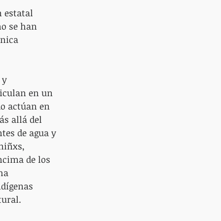
 estatal 
no se han 
nica 
 y 
iculan en un 
o actúan en 
s allá del 
tes de agua y 
niñxs, 
ncima de los 
ha 
ndígenas 
tural.