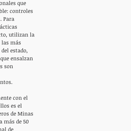
ionales que 
le: controles 
. Para 
ácticas 
o, utilizan la 
i las más 
del estado, 
 que ensalzan 
s son 
ntos.
ente con el 
los es el 
eros de Minas 
a más de 50 
al de 