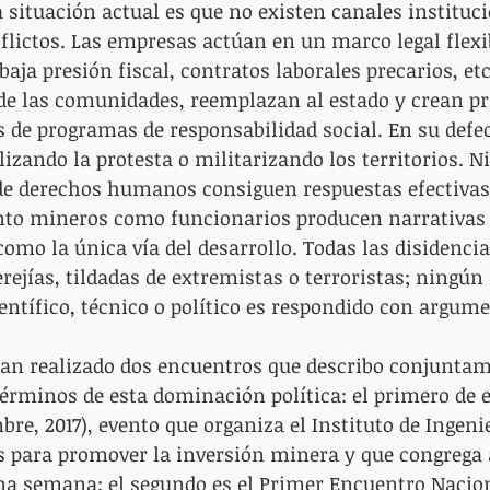
a situación actual es que no existen canales instituc
flictos. Las empresas actúan en un marco legal flexib
aja presión fiscal, contratos laborales precarios, etc
de las comunidades, reemplazan al estado y crean pr
s de programas de responsabilidad social. En su defect
izando la protesta o militarizando los territorios. N
de derechos humanos consiguen respuestas efectivas 
tanto mineros como funcionarios producen narrativas
como la única vía del desarrollo. Todas las disidencia
rejías, tildadas de extremistas o terroristas; ningún 
ntífico, técnico o político es respondido con argume
an realizado dos encuentros que describo conjuntam
términos de esta dominación política: el primero de el
re, 2017), evento que organiza el Instituto de Ingeni
s para promover la inversión minera y que congrega 
na semana; el segundo es el Primer Encuentro Nacion