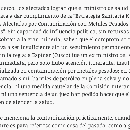
uerzo, los afectados logran que el ministro de salud 
ta a dar cumplimiento de la “Estrategia Sanitaria N
s Afectadas por Contaminación con Metales Pesados 
”. Sin capacidad de influencia política, sin recursos
obran a la gran minería, saben que el compromiso m
va a ser insuficiente sin un seguimiento permanente
 la regla: a Espinar (Cusco) fue un ex ministro del 
nmediata, pero solo hubo atención itinerante, insufi
cializada en contaminación por metales pesados; en 
ramado 3 mil barriles de petróleo en plena selva y no
encia, ni una medida cautelar de la Comisión Intera
i una sentencia de un juez han podido hacer que el
n de atender la salud.
e menciona la contaminación prácticamente, cuand
re es para referirse como cosa del pasado, como alg