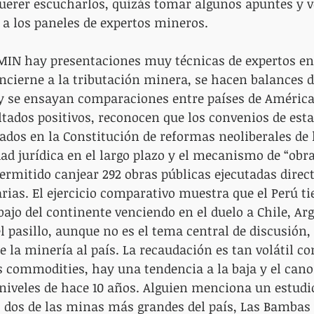
uerer escucharlos, quizás tomar algunos apuntes y v
 a los paneles de expertos mineros.
MIN hay presentaciones muy técnicas de expertos en 
ncierne a la tributación minera, se hacen balances d
 y se ensayan comparaciones entre países de América 
ltados positivos, reconocen que los convenios de esta
rados en la Constitución de reformas neoliberales de 
ad jurídica en el largo plazo y el mecanismo de “obra
ermitido canjear 292 obras públicas ejecutadas dire
rias. El ejercicio comparativo muestra que el Perú tie
bajo del continente venciendo en el duelo a Chile, Ar
l pasillo, aunque no es el tema central de discusión, 
 la minería al país. La recaudación es tan volátil co
s commodities, hay una tendencia a la baja y el can
 niveles de hace 10 años. Alguien menciona un estudio
: dos de las minas más grandes del país, Las Bambas 