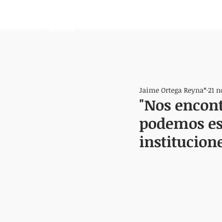
HEMISFERIO
IZQUIERDO
Jaime Ortega Reyna*
21 n
"Nos encon
podemos est
institucione