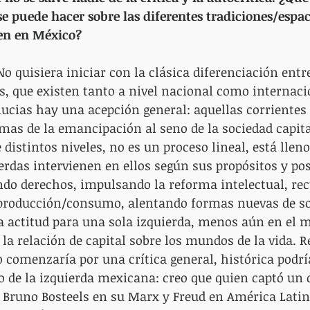
 se puede hacer sobre las diferentes tradiciones/espac
ten en México?
No quisiera iniciar con la clásica diferenciación entre
s, que existen tanto a nivel nacional como internaci
ucias hay una acepción general: aquellas corrientes 
mas de la emancipación al seno de la sociedad capital
istintos niveles, no es un proceso lineal, está lleno
ierdas intervienen en ellos según sus propósitos y pos
ndo derechos, impulsando la reforma intelectual, re
 producción/consumo, alentando formas nuevas de soc
la actitud para una sola izquierda, menos aún en el
la relación de capital sobre los mundos de la vida. R
 comenzaría por una crítica general, histórica podrí
de la izquierda mexicana: creo que quien captó un c
 Bruno Bosteels en su Marx y Freud en América Latin