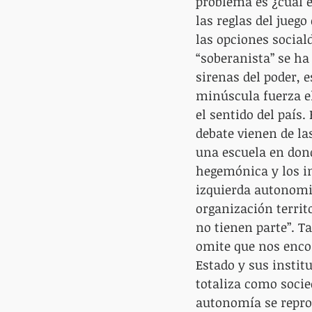
problema es ¿cuál e
las reglas del juego
las opciones social
“soberanista” se ha
sirenas del poder, 
minúscula fuerza ele
el sentido del país
debate vienen de la
una escuela en dond
hegemónica y los in
izquierda autonomi
organización territo
no tienen parte”. T
omite que nos enco
Estado y sus instit
totaliza como socie
autonomía se reprod