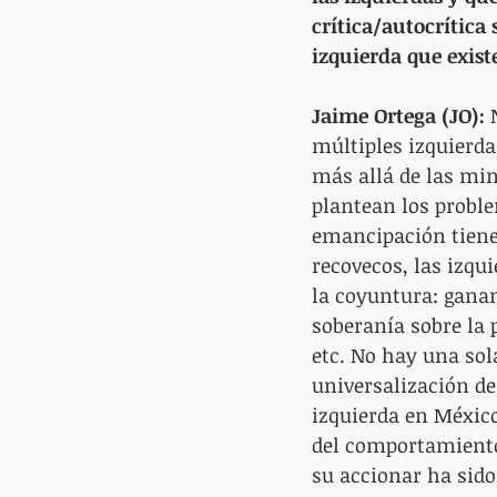
crítica/autocrítica
izquierda que exis
Jaime Ortega (JO):
 
múltiples izquierda
más allá de las min
plantean los proble
emancipación tiene d
recovecos, las izqu
la coyuntura: gana
soberanía sobre la
etc. No hay una so
universalización de 
izquierda en México
del comportamiento 
su accionar ha sido