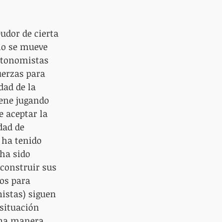
udor de cierta 
lo se mueve 
utonomistas 
uerzas para 
dad de la 
iene jugando 
 aceptar la 
dad de 
 ha tenido 
ha sido 
construir sus 
os para 
istas) siguen 
situación 
sma manera, 