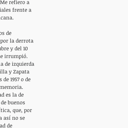
Me refiero a 
ales frente a 
icana.
os de 
or la derrota 
bre y del 10 
e irrumpió. 
a de izquierda 
lla y Zapata 
 de 1957 o de 
a memoria. 
d es la de 
o de buenos 
tica, que, por 
 así no se 
ad de 