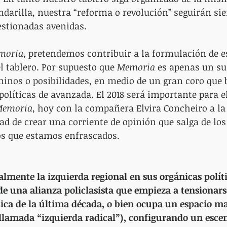
darilla, nuestra “reforma o revolución” seguirán sie
estionadas avenidas.
moria
, pretendemos contribuir a la formulación de e
l tablero. Por supuesto que 
Memoria 
es apenas un su
inos o posibilidades, en medio de un gran coro que 
políticas de avanzada. El 2018 será importante para e
emoria
, hoy con la compañera Elvira Concheiro a la
dad de crear una corriente de opinión que salga de los
os que estamos enfrascados.
almente la izquierda regional en sus orgánicas políti
de una alianza policlasista que empieza a tensionarse
ca de la última década, o bien ocupa un espacio ma
a llamada “izquierda radical”), configurando un esce