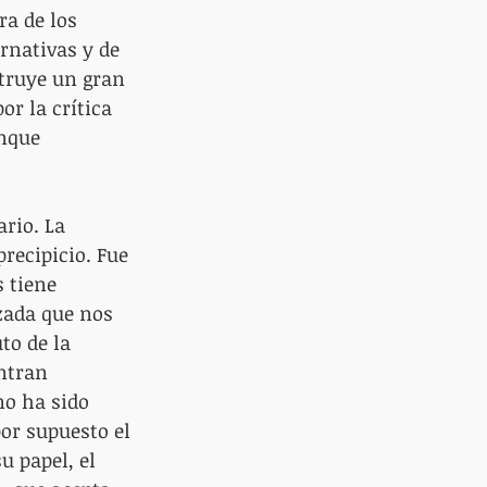
ra de los 
rnativas y de 
truye un gran 
r la crítica 
nque 
rio. La 
precipicio. Fue 
 tiene 
zada que nos 
to de la 
ntran 
no ha sido 
or supuesto el 
u papel, el 