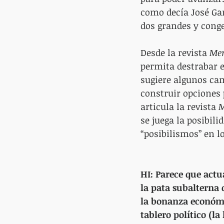
como decía José Gan
dos grandes y cong
Desde la revista 
Me
permita destrabar e
sugiere algunos cam
construir opciones 
articula la revista 
M
se juega la posibili
“posibilismos” en l
HI: Parece que actu
la pata subalterna 
la bonanza económi
tablero político (l