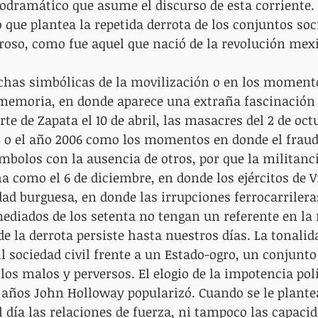
odramático que asume el discurso de esta corriente. 
 que plantea la repetida derrota de los conjuntos soci
roso, como fue aquel que nació de la revolución mex
chas simbólicas de la movilización o en los moment
memoria, en donde aparece una extraña fascinación p
rte de Zapata el 10 de abril, las masacres del 2 de octu
88 o el año 2006 como los momentos en donde el fraud
mbolos con la ausencia de otros, por que la militanci
a como el 6 de diciembre, en donde los ejércitos de Vi
ad burguesa, en donde las irrupciones ferrocarrileras
 mediados de los setenta no tengan un referente en l
de la derrota persiste hasta nuestros días. La tonalida
il sociedad civil frente a un Estado-ogro, un conjunt
los malos y perversos. El elogio de la impotencia polí
años John Holloway popularizó. Cuando se le plantea
l día las relaciones de fuerza, ni tampoco las capacid