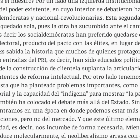
s el nuestro? Por un lado una izquierda institucional
 del poder existente, en cuyo interior se debatieron h
demócratas y nacional-revolucionarias. Esta segunda,
 quedado sola, pues la otra ha sucumbido ante el cant
es decir los socialdemócratas han preferido quedarse 
ctoral, producto del pacto con las élites, en lugar de
. Es sabida la historia que muchos de quienes protago
s entrañas del PRI, es decir, han sido educados polít
e la construcción de clientela suplanta la articulaci
tentos de reforma intelectual. Por otro lado tenemo
sta que ha planteado problemas importantes, como 
rial y la capacidad del “indígena” para mostrar “la pa
ambién ha colocado el debate más allá del Estado. Si
ntramos en una época en donde podemos estar más a
uciones, pero no del mercado. Y que este último elem
dad, es decir, nos incumbe de forma necesaria. Mient
uce molecularmente, el neoliberalismo arrasa con el