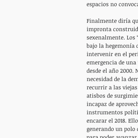
espacios no convoca
Finalmente diría que
impronta construida
sexenalmente. Los “
bajo la hegemonía d
intervenir en el per
emergencia de una t
desde el año 2000. 
necesidad de la de
recurrir a las vieja
atisbos de surgimie
incapaz de aprovech
instrumentos políti
encarar el 2018. El
generando un polo d
para poder avanzar