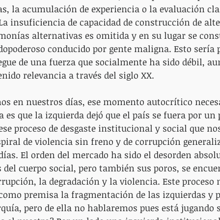
as, la acumulación de experiencia o la evaluación cla
La insuficiencia de capacidad de construcción de alte
onías alternativas es omitida y en su lugar se cons
odopoderoso conducido por gente maligna. Esto sería po
iegue de una fuerza que socialmente ha sido débil, au
nido relevancia a través del siglo XX.
os en nuestros días, ese momento autocrítico necesa
a es que la izquierda dejó que el país se fuera por un 
ese proceso de desgaste institucional y social que nos
piral de violencia sin freno y de corrupción generali
ías. El orden del mercado ha sido el desorden absolu
 del cuerpo social, pero también sus poros, se encue
rrupción, la degradación y la violencia. Este proceso 
 como premisa la fragmentación de las izquierdas y p
rquía, pero de ella no hablaremos pues está jugando s