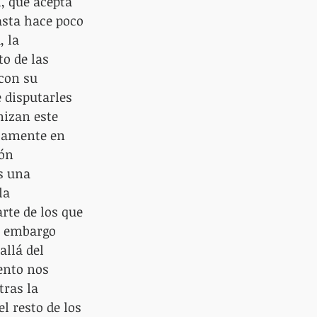
, que acepta 
asta hace poco 
 la 
o de las 
con su 
 disputarles 
nizan este 
icamente en 
ón 
s una 
la 
rte de los que 
n embargo 
llá del 
ento nos 
ras la 
 resto de los 