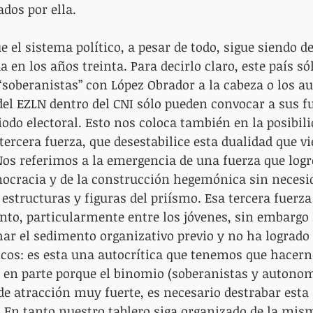
dos por ella.
 el sistema político, a pesar de todo, sigue siendo de
 en los años treinta. Para decirlo claro, este país só
soberanistas” con López Obrador a la cabeza o los a
el EZLN dentro del CNI sólo pueden convocar a sus f
iodo electoral. Esto nos coloca también en la posibili
ercera fuerza, que desestabilice esta dualidad que v
Nos referimos a la emergencia de una fuerza que logre
mocracia y de la construcción hegemónica sin necesi
s estructuras y figuras del priísmo. Esa tercera fuerza
nto, particularmente entre los jóvenes, sin embargo 
ar el sedimento organizativo previo y no ha logrado 
cos: es esta una autocrítica que tenemos que hacern
lo en parte porque el binomio (soberanistas y autonom
e atracción muy fuerte, es necesario destrabar esta 
. En tanto nuestro tablero siga organizado de la mi