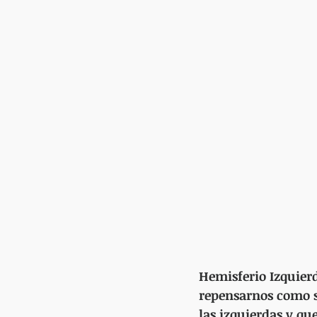
Hemisferio Izquierd
repensarnos como su
las izquierdas y que