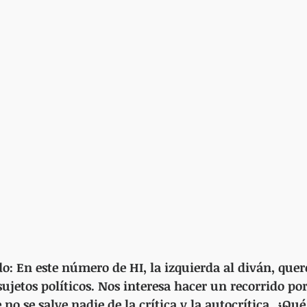
o: En este número de HI, la izquierda al diván, que
jetos políticos. Nos interesa hacer un recorrido po
 no se salve nadie de la crítica y la autocrítica. ¿Qué