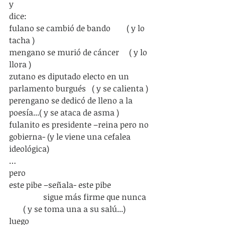
y
dice:
fulano se cambió de bando        ( y lo 
tacha )
mengano se murió de cáncer     ( y lo 
llora )
zutano es diputado electo en un 
parlamento burgués   ( y se calienta )
perengano se dedicó de lleno a la 
poesía...( y se ataca de asma )
fulanito es presidente –reina pero no 
gobierna- (y le viene una cefalea 
ideológica)
…
pero
este pibe –señala- este pibe
                 sigue más firme que nunca  
       ( y se toma una a su salú...)
luego