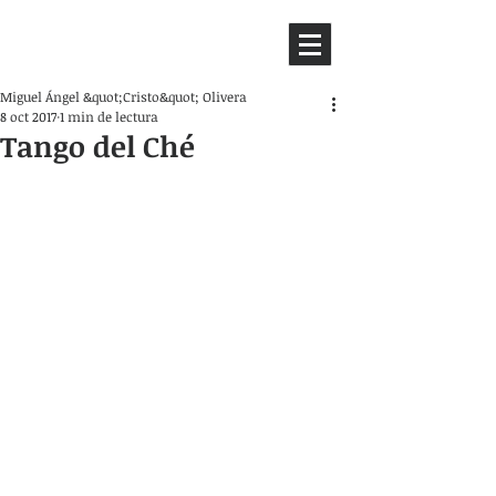
HEMISFERIO
IZQUIERDO
Miguel Ángel &quot;Cristo&quot; Olivera
8 oct 2017
1 min de lectura
Tango del Ché