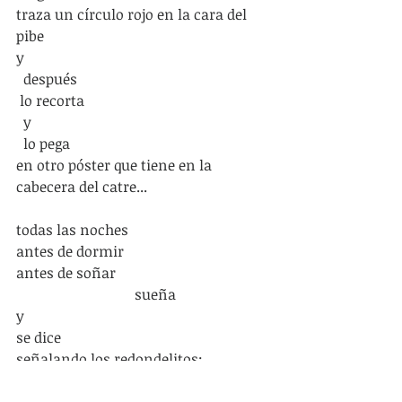
traza un círculo rojo en la cara del 
pibe
y
  después              
 lo recorta
  y
  lo pega
en otro póster que tiene en la 
cabecera del catre...
todas las noches                      
antes de dormir
antes de soñar 
                                 sueña
y
se dice
señalando los redondelitos:
                                              “éstos son 
los que me aguantarán la mirada...”