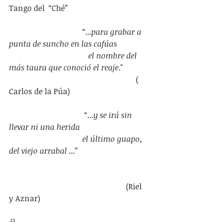
Tango del  “Ché”
                                     “...
para grabar a 
punta de suncho en las cafúas
                                        el nombre del 
más taura que conoció el reaje
."
                                                                ( 
Carlos de la Púa)
                                      “...
y se irá sin 
llevar ni una herida
                                     el último guapo, 
del viejo arrabal 
...”                                    
                                                           (Riel 
y Aznar)               
él