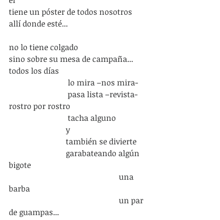
tiene un póster de todos nosotros
allí donde esté...
no lo tiene colgado
sino sobre su mesa de campaña...
todos los días  
                              lo mira –nos mira-
                              pasa lista –revista- 
rostro por rostro
                              tacha alguno
                             y
                             también se divierte
                             garabateando algún 
bigote
                                                        una 
barba
                                                        un par 
de guampas...