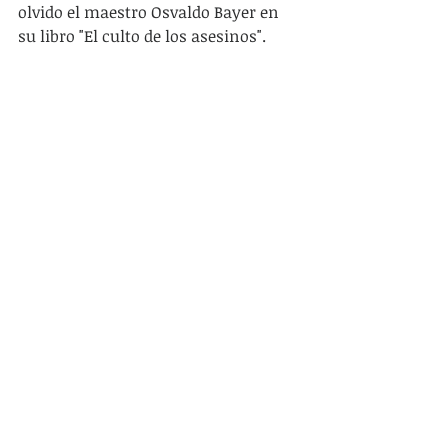
olvido el maestro Osvaldo Bayer en 
su libro "El culto de los asesinos".
El último desaparecido de la historia 
de este país, Santiago Maldonado, 
también fue un escarmiento, una 
advertencia para todos los que osen 
prestar apoyo a los "mapuche 
terroristas de Cushamen", que 
luchan por la tierra contra el 
extractivismo y el enemigo común 
de la moderna historia mundial, el 
capitalismo. Su cuerpo no aparece. 
No dejemos que su historia caiga en 
el olvido y a los desaparecedores los 
proteja el maldito manto de la 
impunidad.
* Texto extraído de la página de 