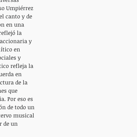
aso Umpiérrez 
el canto y de 
on en una 
eflejó la 
accionaria y 
ítico en 
ciales y 
co refleja la 
cuerda en 
ctura de la 
nes que 
a. Por eso es 
ión de todo un 
cervo musical 
r de un 