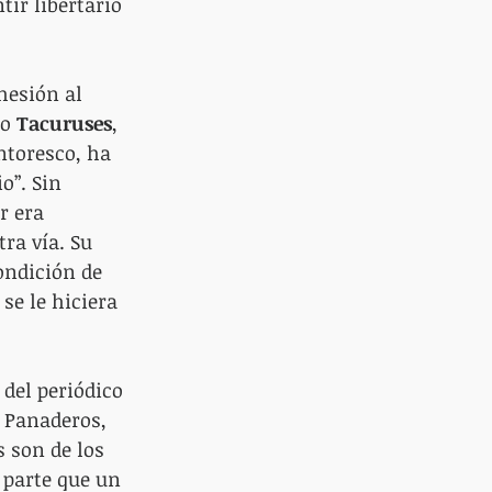
ir libertario 
hesión al 
o 
Tacuruses
, 
ntoresco, ha 
o”. Sin 
r era 
ra vía. Su 
ondición de 
se le hiciera 
del periódico 
e Panaderos, 
s son de los 
 parte que un 