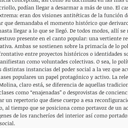
criollo, podían llegar a desarmar a más de uno. El c
xtrema: eran dos visiones antitéticas de la función d
ar que demandaba el momento histórico que derivar
asta llegar a lo que se llegó. De todos modos, allí se r
stuvo presente en el canto popular: una vertiente re
tiva. Ambas se sostienen sobre la primacía de lo pol
rontativo entre proyectos históricos o identidades so
nifiestan como voluntades colectivas. O sea, lo políti
 distintas instancias del poder social a la vez que a
lases populares un papel protagónico y activo. La rele
Molina, claro está, se diferencia de aquellas tradicio
clases como “enajenadas” o desprovistas de concienci
ear un repertorio que diese cuerpo a esa reconfigurac
o, al tiempo que se posiciona como portavoz de un a
enes de los rancheríos del interior así como portado
social.