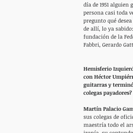
día de 1951 alguien
persona casi toda v
pregunto qué desea 
de allí, lo ya sabid
fundación de la Fed
Fabbri, Gerardo Gatt
Hemisferio Izquierd
con Héctor Umpiérr
guitarras y terminó
colegas payadores?
Martín Palacio Ga
sus colegas de ofic
maestría todo el ar
ironía, su contunde