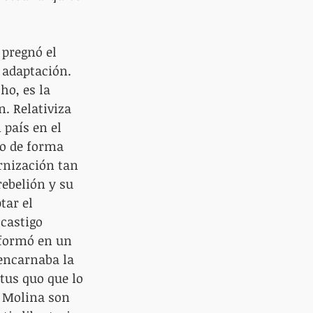
pregnó el 
 adaptación. 
ho, es la 
. Relativiza 
 país en el 
o de forma 
rnización tan 
rebelión y su 
tar el 
castigo 
sformó en un 
encarnaba la 
tus quo que lo 
s Molina son 