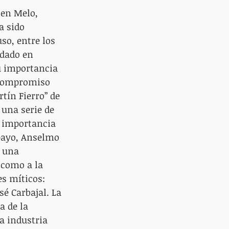
 en Melo, 
a sido 
so, entre los 
udado en 
u importancia 
 compromiso 
tín Fierro” de 
una serie de 
 importancia 
payo, Anselmo 
 una 
 como a la 
s míticos: 
sé Carbajal. La 
a de la 
a industria 