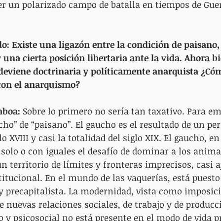
er un polarizado campo de batalla en tiempos de Guer
o: Existe una ligazón entre la condición de paisano, 
 una cierta posición libertaria ante la vida. Ahora bi
deviene doctrinaria y políticamente anarquista ¿Cóm
con el anarquismo?
mboa:
 Sobre lo primero no sería tan taxativo. Para em
ho” de “paisano”. El gaucho es el resultado de un per
o XVIII y casi la totalidad del siglo XIX. El gaucho, en
 solo o con iguales el desafío de dominar a los animal
n territorio de límites y fronteras imprecisos, casi a
titucional. En el mundo de las vaquerías, está puesto
y precapitalista. La modernidad, vista como imposic
e nuevas relaciones sociales, de trabajo y de producci
o y psicosocial no está presente en el modo de vida 