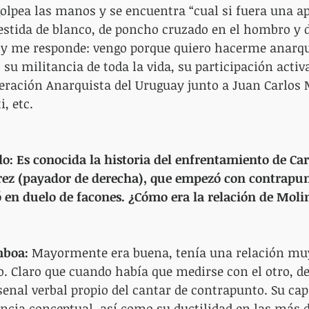
 golpea las manos y se encuentra “cual si fuera una a
estida de blanco, de poncho cruzado en el hombro y d
y me responde: vengo porque quiero hacerme anarquis
o: su militancia de toda la vida, su participación activ
eración Anarquista del Uruguay junto a Juan Carlos 
i, etc.
o: Es conocida la historia del enfrentamiento de Ca
ez (payador de derecha), que empezó con contrapun
 en duelo de facones. ¿Cómo era la relación de Moli
mboa:
 Mayormente era buena, tenía una relación muy
io. Claro que cuando había que medirse con el otro, d
senal verbal propio del cantar de contrapunto. Su cap
ncia conceptual, así como su ductilidad en las más d