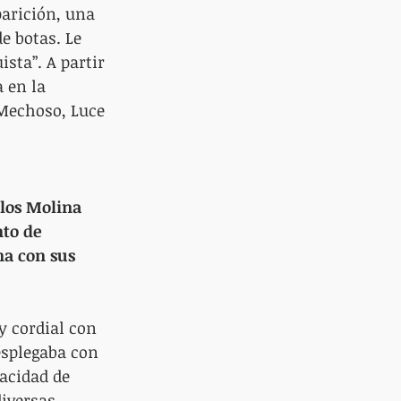
parición, una 
e botas. Le 
ta”. A partir 
a en la 
Mechoso, Luce 
rlos Molina 
to de 
na con sus 
 cordial con 
esplegaba con 
acidad de 
iversas 