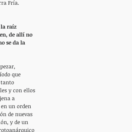
ra Fría.
la raíz 
en, de allí no 
o se da la 
pezar, 
íodo que 
 tanto 
es y con ellos 
jena a 
 en un orden 
ión de nuevas 
ón, y de un 
protoanárquico 