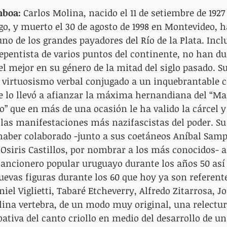
mboa:
 Carlos Molina, nacido el 11 de setiembre de 1927
go, y muerto el 30 de agosto de 1998 en Montevideo, h
o de los grandes payadores del Río de la Plata. Inclu
repentista de varios puntos del continente, no han d
l mejor en su género de la mitad del siglo pasado. S
el virtuosismo verbal conjugado a un inquebrantable
que lo llevó a afianzar la máxima hernandiana del “Mar
” que en más de una ocasión le ha valido la cárcel y 
las manifestaciones más nazifascistas del poder. Su
haber colaborado -junto a sus coetáneos Aníbal Sam
 Osiris Castillos, por nombrar a los más conocidos- a
cancionero popular uruguayo durante los años 50 así
evas figuras durante los 60 que hoy ya son referente
el Viglietti, Tabaré Etcheverry, Alfredo Zitarrosa, Jo
lina vertebra, de un modo muy original, una relectur
tiva del canto criollo en medio del desarrollo de un