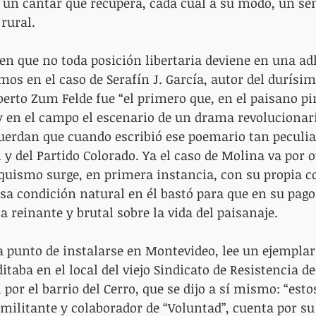
un cantar que recupera, cada cual a su modo, un sent
 rural.
 en que no toda posición libertaria deviene en una ad
s en el caso de Serafín J. García, autor del durísim
lberto Zum Felde fue “el primero que, en el paisano pi
 y en el campo el escenario de un drama revolucionari
uerdan que cuando escribió ese poemario tan peculia
 y del Partido Colorado. Ya el caso de Molina va por ot
quismo surge, en primera instancia, con su propia c
esa condición natural en él bastó para que en su pago 
ia reinante y brutal sobre la vida del paisanaje.
a punto de instalarse en Montevideo, lee un ejemplar 
itaba en el local del viejo Sindicato de Resistencia d
, por el barrio del Cerro, que se dijo a sí mismo: “esto
 militante y colaborador de “Voluntad”, cuenta por su