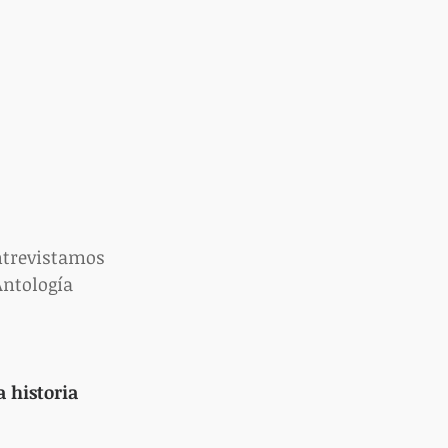
ntrevistamos 
Antología 
 historia 