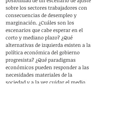
posibilidad de un escenario de ajuste 
sobre los sectores trabajadores con 
consecuencias de desempleo y 
marginación. ¿Cuáles son los 
escenarios que cabe esperar en el 
corto y mediano plazo? ¿Qué 
alternativas de izquierda existen a la 
política económica del gobierno 
progresista? ¿Qué paradigmas 
económicos pueden responder a las 
necesidades materiales de la 
sociedad y a la vez cuidar el medio 
ambiente, cuestionar el mito del 
crecimiento, criticar la idea 
dominante de desarrollo y combatir 
la sociedad de consumo? ¿Cómo 
articular, en la actualidad, viejos 
principios de las izquierdas 
(soberanía, autogestión, 