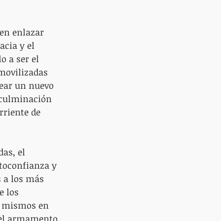
 en enlazar 
acia y el 
 a ser el 
movilizadas 
rear un nuevo 
 culminación 
rriente de 
as, el 
utoconfianza y 
s a los más 
e los 
í mismos en 
del armamento 