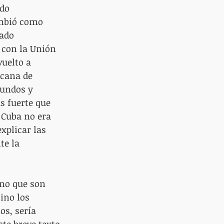
do 
umbió como 
ado 
 con la Unión 
uelto a 
icana de 
fundos y 
s fuerte que 
 Cuba no era 
explicar las 
te la 
ano que son 
ino los 
os, sería 
te breve texto 