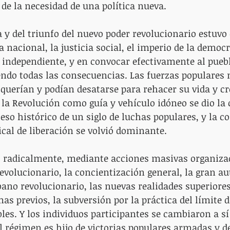
 de la necesidad de una política nueva.
a y del triunfo del nuevo poder revolucionario estuvo
a nacional, la justicia social, el imperio de la democr
 independiente, y en convocar efectivamente al pueblo
endo todas las consecuencias. Las fuerzas populares 
 querían y podían desatarse para rehacer su vida y c
a la Revolución como guía y vehículo idóneo se dio la
eso histórico de un siglo de luchas populares, y la co
ical de liberación se volvió dominante.
 radicalmente, mediante acciones masivas organizad
 revolucionario, la concientización general, la gran a
ubano revolucionario, las nuevas realidades superiore
s previos, la subversión por la práctica del límite d
es. Y los individuos participantes se cambiaron a s
l régimen es hijo de victorias populares armadas y 