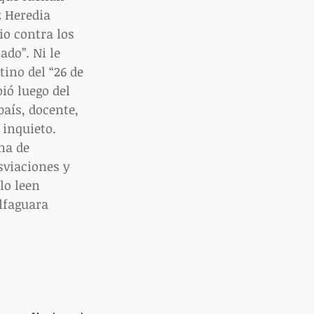
 Heredia 
io contra los 
do”. Ni le 
ino del “26 de 
ió luego del 
aís, docente, 
 inquieto. 
ma de 
sviaciones y 
lo leen 
lfaguara 