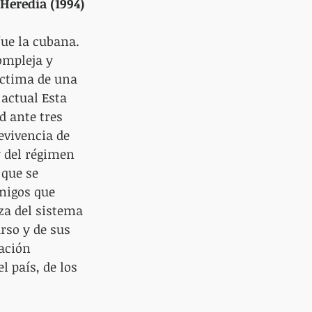
Heredia (1994)
ue la cubana. 
ompleja y 
íctima de una 
actual Esta 
 ante tres 
evivencia de 
y del régimen 
 que se 
migos que 
za del sistema 
rso y de sus 
ación 
 país, de los 