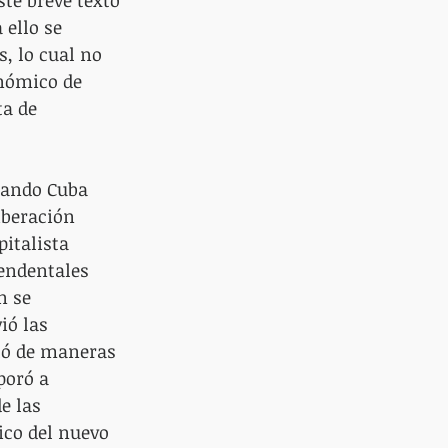
ello se 
, lo cual no 
onómico de 
ta de 
cuando Cuba 
iberación 
italista 
cendentales 
n se 
ió las 
ló de maneras 
poró a 
e las 
ico del nuevo 