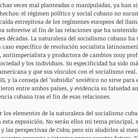
chas veces mal planteadas o manipuladas, ya han si
 hechos: el régimen político y social cubano no suc
caída estrepitosa de los regímenes europeos del llam
ba sobrevive al fin de las relaciones que ha sostenido
res décadas. La naturaleza del socialismo cubano ha v
n caso específico de revolución socialista latinoamer
l, antiimperialista y productora de cambios muy pro
sociedad y los individuos. Su especificidad ha sido má
mericana y que sus vínculos con el socialismo real.
SS, y la conseja del "subsidio" soviético no sirve para 
tieron entre ambos países, y evidencia su falsedad an
encia cubana tras el fin de esas relaciones.
ar los elementos de la naturaleza del socialismo cub
 esta exposición. No serán ellos mi tema principal, s
y las perspectivas de Cuba; pero sin aludirlos al men
nuestro presente e intentar prever nuestro futuro. Es