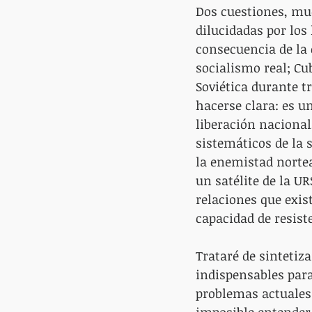
Dos cuestiones, mu
dilucidadas por los
consecuencia de la 
socialismo real; Cu
Soviética durante t
hacerse clara: es u
liberación naciona
sistemáticos de la 
la enemistad nortea
un satélite de la UR
relaciones que exis
capacidad de resist
Trataré de sintetiz
indispensables para
problemas actuales 
imposible entender 