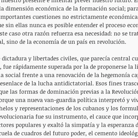
la dimensión económica de la formación social; para 
 importantes cuestiones no estrictamente económicas
e sin ellas nunca es posible entender el proceso ec
ste caso otra razón refuerza esa necesidad: no se tra
, sino de la economía de un país en revolución.
 dictadura y libertades civiles, que parecía central 
, fue rápidamente superada por la de proponerse la l
cia social frente a una renovación de la hegemonía cap
senlace de la lucha antidictatorial. Esos fines tras
que las formas de dominación previas a la Revolució
orque una nueva van-guardia política interpretó y viv
helos y representaciones de los cubanos y los formu
revolucionaria fue su instrumento, el cauce que incor
ores populares y exaltó la simpatía y la esperanza d
cuela de cuadros del futuro poder, el cemento ideológ