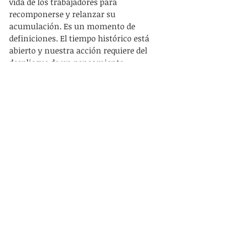
vida de los trabajadores para 
recomponerse y relanzar su 
acumulación. Es un momento de 
definiciones. El tiempo histórico está 
abierto y nuestra acción requiere del 
despliegue de un pensamiento 
estratégico capaz de orientarla.
No aspiramos a descubrir la pólvora, 
queremos ayudar a secarla (de las 
chispas ya se encargará la historia). 
En este sentido, Hemisferio Izquierdo 
viene a sumar su granito de arena a 
la importante tarea que desde hace 
muchos años realizan diferentes 
medios de noticias y pensamiento 
crítico (cada uno con su propio perfil 
y trayectoria, de Brecha a La Diaria, 
de Contrapunto a Prohibido Pensar, 