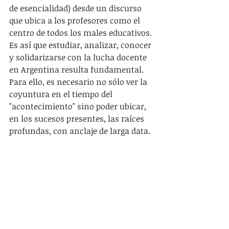
de esencialidad) desde un discurso 
que ubica a los profesores como el 
centro de todos los males educativos. 
Es así que estudiar, analizar, conocer 
y solidarizarse con la lucha docente 
en Argentina resulta fundamental. 
Para ello, es necesario no sólo ver la 
coyuntura en el tiempo del 
"acontecimiento" sino poder ubicar, 
en los sucesos presentes, las raíces 
profundas, con anclaje de larga data. 
Procurar comprender cuánto de la 
crisis educativa responde a Macri, 
cuánto a una dinámica de largo 
plazo de acumulación de capital, 
procurando pensar también cuáles 
son las posibles salidas, con la 
conciencia clara de que maestra 