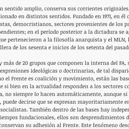
un sentido amplio, conserva sus corrientes originales
nado en distintos sentidos. Fundado en 1971, en él 
stas, democristianos, sectores provenientes de los pa
endientes; en el período posterior a la dictadura se 
ue pertenecieron a la filosofía anarquista y el MLN, 
lera de los sesenta e inicios de los setenta del pasad
y más de 20 grupos que componen la interna del FA, s
expresiones ideológicas o doctrinarias, de tal dispar
mo el Frente es coalición y movimiento, están las bas
e si bien en la actualidad responden a los sectores 
ia, no siempre lo hacen automáticamente, aunque si 
, puede decirse que se expresan mayoritariamente en
ocialistas. También dentro de las bases hay indepen
 tiempos fundacionales, ellos son desprendimientos de
conservan su adhesión al Frente. Este fenómeno desc