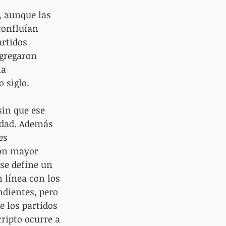
, aunque las 
confluían 
rtidos 
agregaron 
la 
o siglo.
in que ese 
idad. Además 
es 
con mayor 
se define un 
 línea con los 
dientes, pero 
 los partidos 
ripto ocurre a 