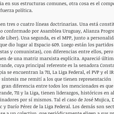
cia en sus estructuras comunes, otra cosa es el com
 fuerza política.
en tres o cuatro líneas doctrinarias. Una está constit
to conformado por Asamblea Uruguay, Alianza Progre
de Líber). Una segunda, es el MPP, junto a personalid
ue dio lugar al Espacio 609. Luego están los partidos
istas y comunistas), con diferencias entre ellos, pero
nen de una matriz marxista explícita. Apareció últi
ande, cuya principal referente es la senadora Const
ia se encuentran la 711, La Liga Federal, el PVP y el IR
 síntesis me remití a los que tienen representación 
 gran diferencia entre todos los mencionados es que
ande, 711 y la Liga, tienen liderazgos, históricos en a
inadores por sí mismos. Tal el caso de José Mujica, D
c y Darío Pérez de la Liga Federal. Los demás son sec
se a un colectivo, que periódicamente eligen a sus pr