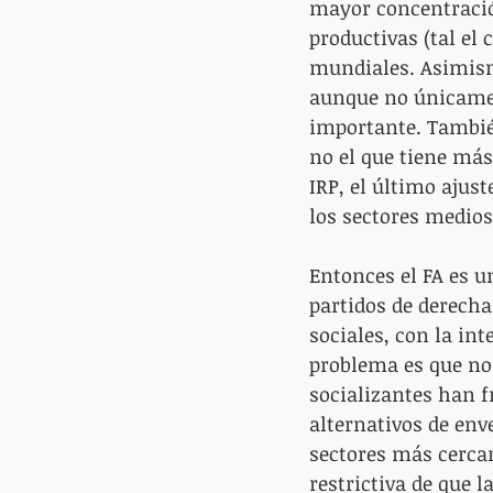
mayor concentración
productivas (tal el
mundiales. Asimism
aunque no únicament
importante. Tambié
no el que tiene más.
IRP, el último ajust
los sectores medios 
Entonces el FA es u
partidos de derecha
sociales, con la int
problema es que no 
socializantes han f
alternativos de env
sectores más cercan
restrictiva de que la