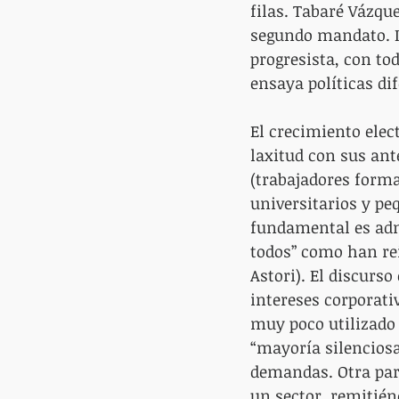
filas. Tabaré Vázqu
segundo mandato. In
progresista, con to
ensaya políticas di
El crecimiento elec
laxitud con sus ante
(trabajadores form
universitarios y peq
fundamental es admi
todos” como han rei
Astori). El discurs
intereses corporat
muy poco utilizado 
“mayoría silenciosa
demandas. Otra part
un sector, remitién