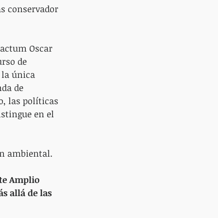
más conservador 
 Factum Oscar 
urso de 
 la única 
nda de 
, las políticas 
stingue en el 
ón ambiental.
te Amplio 
s allá de las 