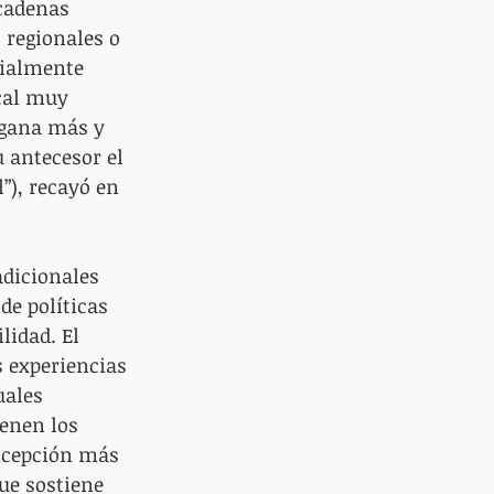
cadenas 
 regionales o 
cialmente 
cal muy 
 gana más y 
u antecesor el 
”), recayó en 
adicionales 
de políticas 
lidad. El 
s experiencias 
uales 
ienen los 
oncepción más 
que sostiene 