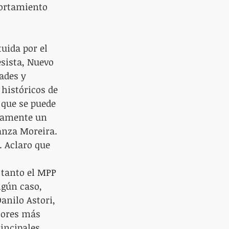
portamiento 
uida por el 
sista, Nuevo 
ades y 
 históricos de 
 que se puede 
mamente un 
anza Moreira. 
. Aclaro que 
 tanto el MPP 
lgún caso, 
anilo Astori, 
tores más 
incipales 