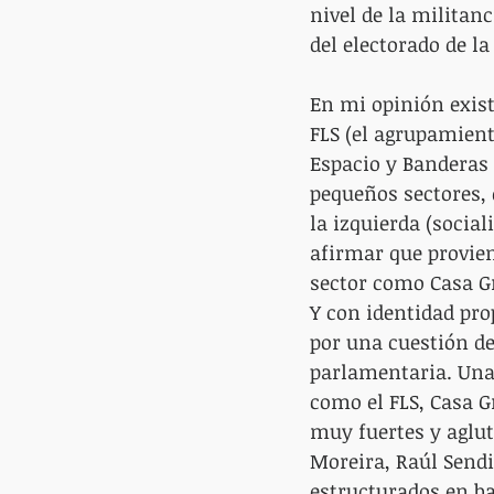
nivel de la militan
del electorado de la
En mi opinión exist
FLS (el agrupamien
Espacio y Banderas 
pequeños sectores, q
la izquierda (social
afirmar que provie
sector como Casa Gr
Y con identidad prop
por una cuestión de
parlamentaria. Una
como el FLS, Casa Gr
muy fuertes y aglut
Moreira, Raúl Sendi
estructurados en ba