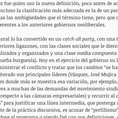
ez fue quien uso la nueva definición, poco antes de ac
cluso la clasificación más adecuada es la de un par
das las ambigüedades que el término tiene, pero que
ferentes a los anteriores gobiernos neoliberales.
toral lo ha convertido en un 
catch all party
, con una 
riores ligazones, con las clases sociales que le diero
alizados y organizados y una clase media compuesta 
ueña burguesía). Hoy en el ejercicio del gobierno su 
nistrar el conflicto y tratar que los cambios “se h
terado sus principales líderes (Vázquez, José Mujica 
o es donde más se muestra esa variación, por ejemplo, 
ivos a muchas de las demandas del movimiento sindic
respecto a las cámaras empresariales) y recurrir al 
” para justificar una línea intermedia, que posterga 
e de la práctica discursiva, es acusar de “perfilismo”
dose al programa o siendo fiel con sus definiciones, 