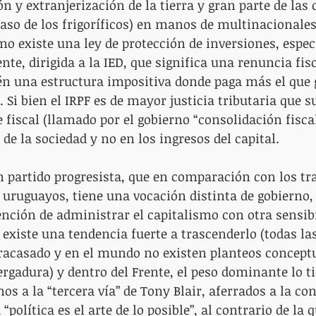
 y extranjerización de la tierra y gran parte de las 
 caso de los frigoríficos) en manos de multinacionales
o existe una ley de protección de inversiones, espe
e, dirigida a la IED, que significa una renuncia fis
n una estructura impositiva donde paga más el que
 Si bien el IRPF es de mayor justicia tributaria que s
e fiscal (llamado por el gobierno “consolidación fiscal
de la sociedad y no en los ingresos del capital.
n partido progresista, que en comparación con los tr
 uruguayos, tiene una vocación distinta de gobierno, 
ención de administrar el capitalismo con otra sensibi
existe una tendencia fuerte a trascenderlo (todas la
racasado y en el mundo no existen planteos concept
ergadura) y dentro del Frente, el peso dominante lo t
os a la “tercera vía” de Tony Blair, aferrados a la c
 “política es el arte de lo posible”, al contrario de la 