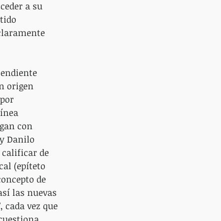
ceder a su 
tido 
 claramente 
tendiente 
n origen 
por 
línea 
agan con 
y Danilo 
calificar de 
al (epíteto 
concepto de 
así las nuevas 
, cada vez que 
cuestiona 