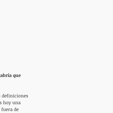
habría que 
 definiciones 
es hoy una 
 fuera de 