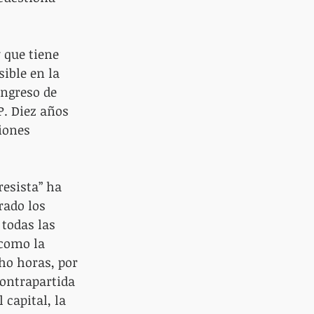
que tiene 
ible en la 
ongreso de 
P. Diez años 
iones 
resista” ha 
rado los 
 todas las 
 como la 
cho horas, por 
contrapartida 
capital, la 