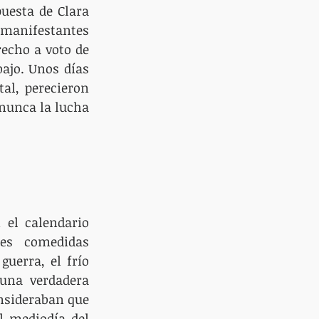
uesta de Clara 
 manifestantes 
echo a voto de 
ajo. Unos días 
al, perecieron 
nunca la lucha 
el calendario 
nes comedidas 
uerra, el frío 
una verdadera 
nsideraban que 
 mediodía del 