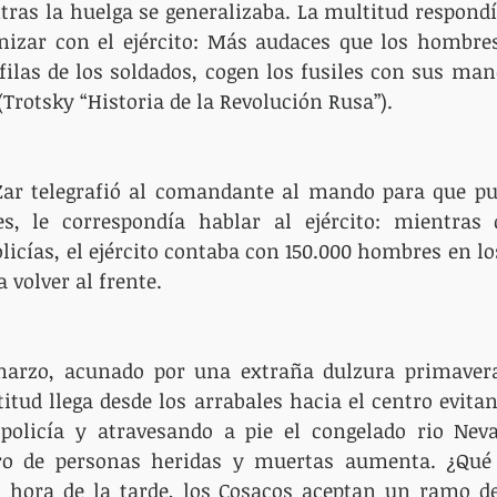
tras la huelga se generalizaba. La multitud respondía
rnizar con el ejército: Más audaces que los hombres
filas de los soldados, cogen los fusiles con sus man
Trotsky “Historia de la Revolución Rusa”).
ar telegrafió al comandante al mando para que pusi
es, le correspondía hablar al ejército: mientras q
licías, el ejército contaba con 150.000 hombres en lo
 volver al frente.
arzo, acunado por una extraña dulzura primaveral
itud llega desde los arrabales hacia el centro evitan
policía y atravesando a pie el congelado rio Neva.
ro de personas heridas y muertas aumenta. ¿Qué 
a hora de la tarde, los Cosacos aceptan un ramo de