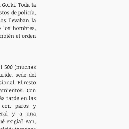
Gorki. Toda la 
tos de policía, 
os llevaban la 
o los hombres, 
mbién el orden 
 1 500 (muchas 
ride, sede del 
ional. El resto 
amientos. Con 
s tarde en las 
 con paros y 
eral y a una 
é exigía? Pan, 