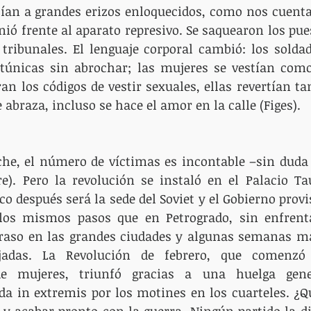
ían a grandes erizos enloquecidos, como nos cuenta 
nió frente al aparato represivo. Se saquearon los pues
 tribunales. El lenguaje corporal cambió: los soldad
s túnicas sin abrochar; las mujeres se vestían com
ran los códigos de vestir sexuales, ellas revertían ta
se abraza, incluso se hace el amor en la calle (Figes).
che, el número de víctimas es incontable –sin duda
). Pero la revolución se instaló en el Palacio Tau
 después será la sede del Soviet y el Gobierno provis
 los mismos pasos que en Petrogrado, sin enfrent
traso en las grandes ciudades y algunas semanas má
jadas. La Revolución de febrero, que comenzó
de mujeres, triunfó gracias a una huelga gen
a in extremis por los motines en los cuarteles. ¿Qu