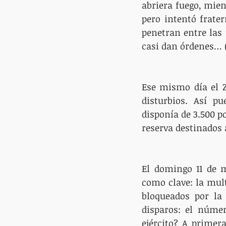
abriera fuego, mien
pero intentó frate
penetran entre las 
casi dan órdenes… (
Ese mismo día el Z
disturbios. Así pu
disponía de 3.500 po
reserva destinados a
El domingo 11 de m
como clave: la mult
bloqueados por la 
disparos: el núme
ejército? A primer