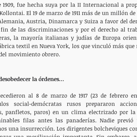
 1909, fue hecha suya por la II Internacional a prop
Kollontai. El 19 de marzo de 1911 más de un millón de
lemania, Austria, Dinamarca y Suiza a favor del der
 fin de las discriminaciones y por el derecho al trab
ras, la mayoría italianas y judías de Europa orient
brica textil en Nueva York, los que vinculó más que 
 del movimiento obrero.
 desobedecer la órdenes…
ecedieron al 8 de marzo de 1917 (23 de febrero en 
culos social-demócratas rusos prepararon accio
, panfletos, paros) en un clima electrizado por la g
inables filas antes las panaderías. Nadie previó 
s una insurrección. Los dirigentes bolcheviques co
nzar una movilización importante. Sin embargo, al