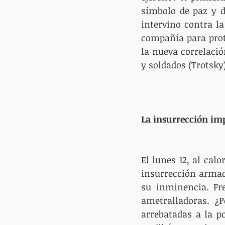
símbolo de paz y d
intervino contra la
compañía para prot
la nueva correlaci
y soldados (Trotsky)
La insurrección im
El lunes 12, al calo
insurrección armada
su inminencia. Fre
ametralladoras. ¿
arrebatadas a la po