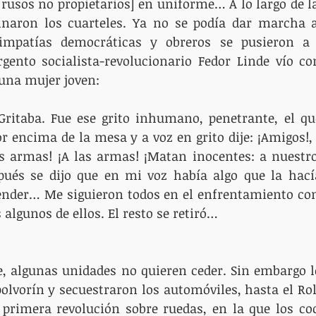
rusos no propietarios] en uniforme… A lo largo de 
inaron los cuarteles. Ya no se podía dar marcha at
impatías democráticas y obreros se pusieron a 
gento socialista-revolucionario Fedor Linde vío co
una mujer joven: 
r encima de la mesa y a voz en grito dije: ¡Amigos!, 
las armas! ¡A las armas! ¡Matan inocentes: a nuest
és se dijo que en mi voz había algo que la hacía 
nder… Me siguieron todos en el enfrentamiento con 
 algunos de ellos. El resto se retiró…
de, algunas unidades no quieren ceder. Sin embargo 
polvorín y secuestraron los automóviles, hasta el Rol
 primera revolución sobre ruedas, en la que los coc