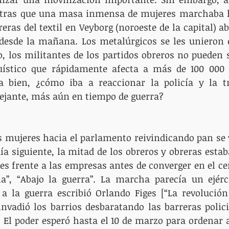
ntras que una masa inmensa de mujeres marchaba ha
reras del textil en Veyborg (noroeste de la capital) 
 desde la mañana. Los metalúrgicos se les unieron e
 los militantes de los partidos obreros no pueden 
ístico que rápidamente afecta a más de 100 000 t
a bien, ¿cómo iba a reaccionar la policía y la t
jante, más aún en tiempo de guerra?
s mujeres hacia el parlamento reivindicando pan se 
día siguiente, la mitad de los obreros y obreras estab
s frente a las empresas antes de converger en el cent
ia”, “Abajo la guerra”. La marcha parecía un ejérc
a la guerra escribió Orlando Figes [“La revolución
invadió los barrios desbaratando las barreras polici
. El poder esperó hasta el 10 de marzo para ordenar a