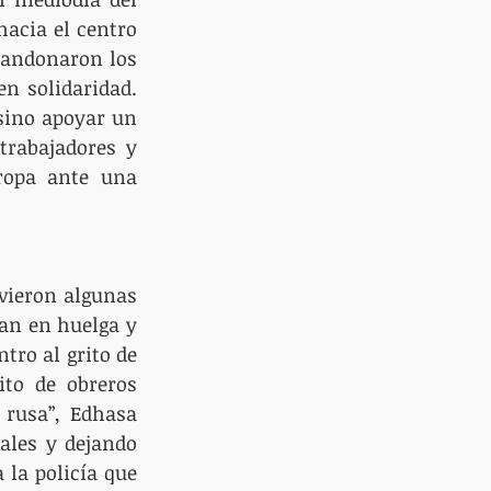
cia el centro 
abandonaron los 
n solidaridad. 
sino apoyar un 
rabajadores y 
ropa ante una 
vieron algunas 
an en huelga y 
ro al grito de 
ito de obreros 
 rusa”, Edhasa 
ales y dejando 
 la policía que 