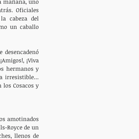
la mañana, uno 
rás. Oficiales 
la cabeza del 
mo un caballo 
¡Amigos!, ¡Viva 
ros hermanos y 
irresistible… 
los Cosacos y 
los amotinados 
ls-Royce de un 
hes, llenos de 