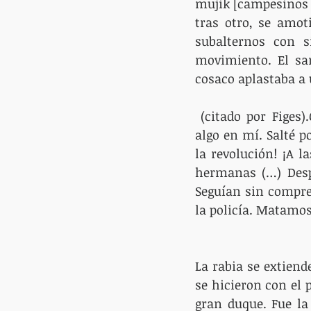
mujik [campesinos 
tras otro, se amot
subalternos con s
movimiento. El sar
cosaco aplastaba a 
 (citado por Figes).Gritaba. Fue ese grito inhumano, penetrante, el que desencadenó 
algo en mí. Salté po
la revolución! ¡A 
hermanas (…) Despu
Seguían sin compre
la policía. Matamos
La rabia se extien
se hicieron con el 
gran duque. Fue la