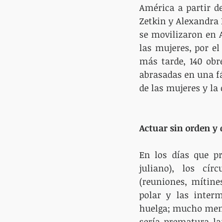
América a partir de
Zetkin y Alexandra 
se movilizaron en A
las mujeres, por el
más tarde, 140 obre
abrasadas en una fá
de las mujeres y la
Actuar sin orden y
En los días que pr
juliano), los cír
(reuniones, mítines
polar y las interm
huelga; mucho meno
sería prematura la