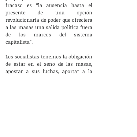
fracaso es “la ausencia hasta el 
presente de una opción 
revolucionaria de poder que ofreciera 
a las masas una salida política fuera 
de los marcos del sistema 
capitalista”.
Los socialistas tenemos la obligación 
de estar en el seno de las masas, 
apostar a sus luchas, aportar a la 
organización y militancia para el 
éxito de estas, abonar los triunfos 
para tras cada derrota salir lo mejor 
parado posible y tomar 
colectivamente las lecciones que 
brinda la práctica, socializarlas, 
debatirlas, comprometer los 
esfuerzos mentales y físicos de los 