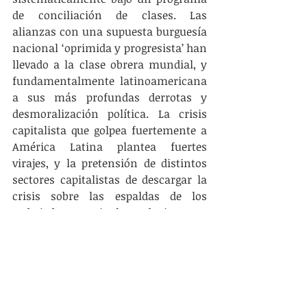
de conciliación de clases. Las 
alianzas con una supuesta burguesía 
nacional ‘oprimida y progresista’ han 
llevado a la clase obrera mundial, y 
fundamentalmente latinoamericana 
a sus más profundas derrotas y 
desmoralización política. La crisis 
capitalista que golpea fuertemente a 
América Latina plantea fuertes 
virajes, y la pretensión de distintos 
sectores capitalistas de descargar la 
crisis sobre las espaldas de los 
trabajadores, e incluso de ir a un 
ataque en regla más profundo sobre 
las masas. Asistimos de conjunto a 
una etapa de fuertes convulsiones 
sociales para nuestro continente, que 
lejos de cerrarse con el ascenso de 