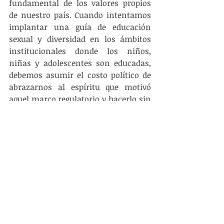
fundamental de los valores propios 
de nuestro país. Cuando intentamos 
implantar una guía de educación 
sexual y diversidad en los ámbitos 
institucionales donde los niños, 
niñas y adolescentes son educadas, 
debemos asumir el costo político de 
abrazarnos al espíritu que motivó 
aquel marco regulatorio y hacerlo sin 
titubeos.
La discusión en torno a la ley de 
regulación del mercado de cannabis, 
fue la primera que enfrentó a la 
sociedad y a nuestra fuerza política a 
asumir que el paradigma de la guerra 
contra las drogas está obsoleto y ha 
llevado a nuestro continente a los 
niveles de violencia y desigualdad 