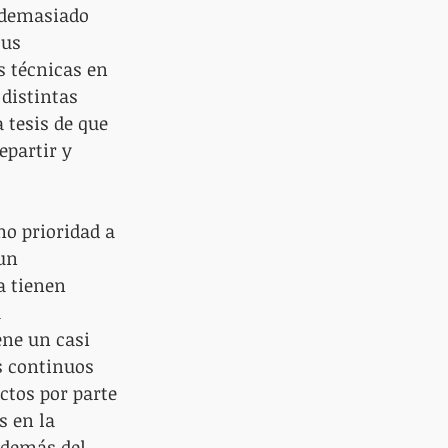
 demasiado 
sus 
s técnicas en 
distintas 
 tesis de que 
epartir y 
mo prioridad a 
un 
a tienen 
 
ene un casi 
s continuos 
ctos por parte 
s en la 
además del 