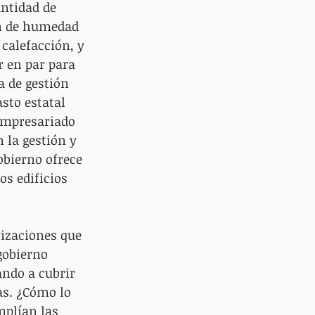
ntidad de 
an de humedad 
calefacción, y 
r en par para 
a de gestión 
sto estatal 
 empresariado 
 la gestión y 
obierno ofrece 
os edificios 
rizaciones que 
gobierno 
ndo a cubrir 
as. ¿Cómo lo 
mplían las 