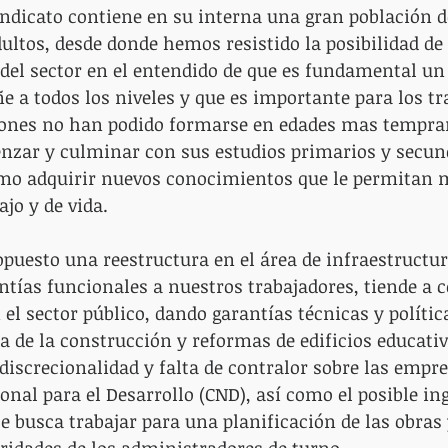
ndicato contiene en su interna una gran población d
dultos, desde donde hemos resistido la posibilidad de
el sector en el entendido de que es fundamental un
e a todos los niveles y que es importante para los tr
iones no han podido formarse en edades mas tempra
nzar y culminar con sus estudios primarios y secund
omo adquirir nuevos conocimientos que le permitan m
jo y de vida.
uesto una reestructura en el área de infraestructur
tías funcionales a nuestros trabajadores, tiende a ce
el sector público, dando garantías técnicas y política
 de la construcción y reformas de edificios educativ
 discrecionalidad y falta de contralor sobre las empre
onal para el Desarrollo (CND), así como el posible ing
e busca trabajar para una planificación de las obras
oridades de los administradores de turno.