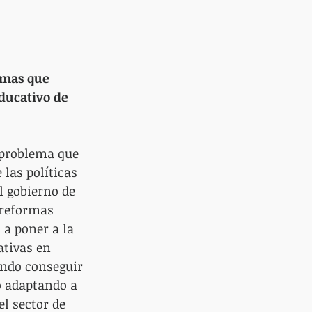
emas que 
ducativo de 
l problema que 
las políticas 
l gobierno de 
 reformas 
a poner a la 
ativas en 
ando conseguir 
o adaptando a 
l sector de 