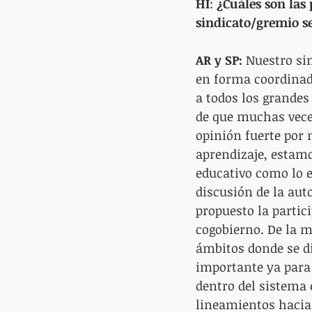
HI
: 
¿Cuáles son las 
sindicato/gremio s
AR y SP:
 Nuestro si
en forma coordinada
a todos los grandes
de que muchas veces
opinión fuerte por 
aprendizaje, estam
educativo como lo e
discusión de la au
propuesto la partic
cogobierno. De la 
ámbitos donde se d
importante ya para
dentro del sistema 
lineamientos hacia 