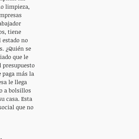
mo limpieza, 
empresas 
abajador 
s, tiene 
l estado no 
s. ¿Quién se 
iado que le 
el presupuesto 
e paga más la 
sa le llega 
 a bolsillos 
u casa. Esta 
social que no 