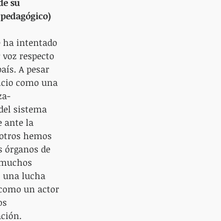
de su 
 pedagógico)
 ha intentado 
 voz respecto 
aís. A pesar 
vicio como una 
za-
del sistema 
 ante la 
sotros hemos 
s órganos de 
 muchos 
o una lucha 
 como un actor 
os 
ción. 