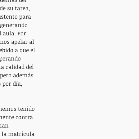
de su tarea, 
stento para 
y generando 
 aula. Por 
mos apelar al 
bido a que el 
uperando 
a calidad del 
, pero además 
 por día, 
 hemos tenido 
mente contra 
han 
 la matrícula 