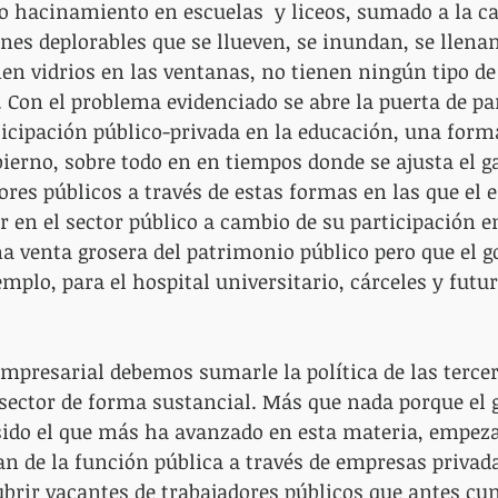
 hacinamiento en escuelas  y liceos, sumado a la ca
nes deplorables que se llueven, se inundan, se llen
nen vidrios en las ventanas, no tienen ningún tipo de 
. Con el problema evidenciado se abre la puerta de pa
rticipación público-privada en la educación, una form
bierno, sobre todo en en tiempos donde se ajusta el ga
ores públicos a través de estas formas en las que el
r en el sector público a cambio de su participación en
a venta grosera del patrimonio público pero que el g
mplo, para el hospital universitario, cárceles y futur
 empresarial debemos sumarle la política de las terce
sector de forma sustancial. Más que nada porque el 
sido el que más ha avanzado en esta materia, empeza
an de la función pública a través de empresas privad
brir vacantes de trabajadores públicos que antes cu