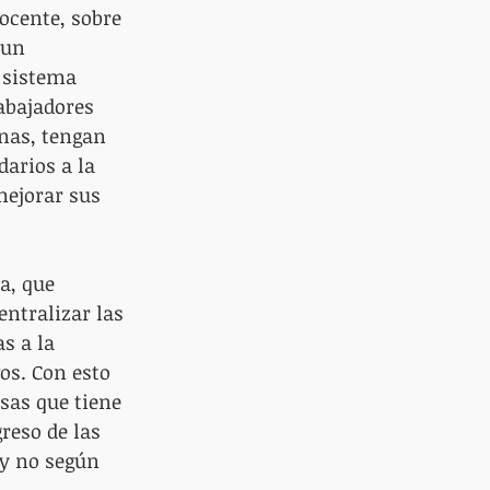
ocente, sobre 
 un 
 sistema 
abajadores 
nas, tengan 
arios a la 
ejorar sus 
a, que 
ntralizar las 
s a la 
os. Con esto 
sas que tiene 
reso de las 
 y no según 