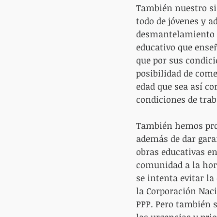
También nuestro si
todo de jóvenes y a
desmantelamiento d
educativo que enseñ
que por sus condic
posibilidad de come
edad que sea así c
condiciones de traba
También hemos prop
además de dar garan
obras educativas en 
comunidad a la hora
se intenta evitar la
la Corporación Naci
PPP. Pero también s
las urgencias y pri