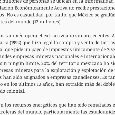
 millones de personas se ubican en la informalidad l
blación Económicamente Activa no recibe prestacione
jos. No es casualidad, por tanto, que México se gradú
es del mundo (12 millones).
or también opera el extractivismo sin precedentes. At
ria (1992) que hizo legal la compra y venta de tierras
cal que pide un pago de impuestos únicamente de 7.5
grandes empresas mineras nacionales e internacional
sin ningún límite. 20% del territorio mexicano ha si
resas mineras para la exploración y explotación de 
s han sido asignados a empresas canadienses. Es tan
o en los últimos 10 años, han extraído más del doble 
odo colonial.
n los recursos energéticos que han sido rematados e
troleras del mundo, particularmente las estadouniden