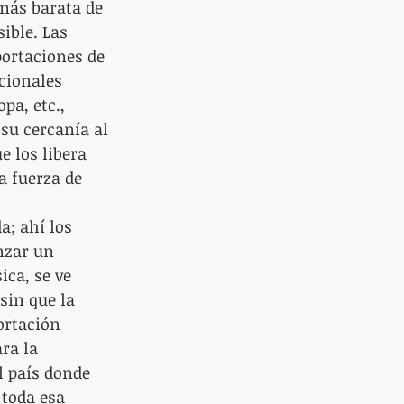
más barata de 
ible. Las 
ortaciones de 
cionales 
pa, etc., 
su cercanía al 
 los libera 
 fuerza de 
 
a; ahí los 
nzar un 
ca, se ve 
sin que la 
ortación 
ra la 
 país donde 
 toda esa 