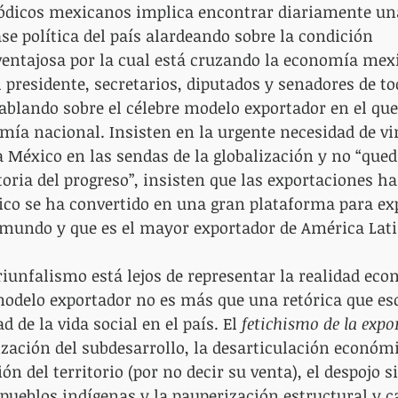
riódicos mexicanos implica encontrar diariamente una
ase política del país alardeando sobre la condición 
entajosa por la cual está cruzando la economía mex
 presidente, secretarios, diputados y senadores de to
hablando sobre el célebre modelo exportador en el que
mía nacional. Insisten en la urgente necesidad de vi
México en las sendas de la globalización y no “qued
toria del progreso”, insisten que las exportaciones ha
co se ha convertido en una gran plataforma para exp
mundo y que es el mayor exportador de América Lati
riunfalismo está lejos de representar la realidad eco
modelo exportador no es más que una retórica que es
d de la vida social en el país. El 
fetichismo de la expo
zación del subdesarrollo, la desarticulación económi
ón del territorio (por no decir su venta), el despojo s
pueblos indígenas y la pauperización estructural y c