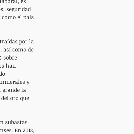
aboral, es 
s, seguridad 
e como el país 
raídas por la 
, así como de 
% sobre 
es han 
do 
minerales y 
 grande la 
del oro que 
n subastas 
ses. En 2013, 