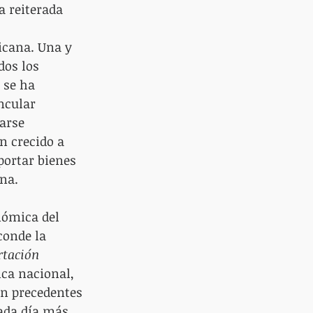
 reiterada 
icana. Una y 
dos los 
 se ha 
ncular 
arse 
n crecido a 
ortar bienes 
na.
nómica del 
conde la 
rtación 
ca nacional, 
in precedentes 
ada día más 