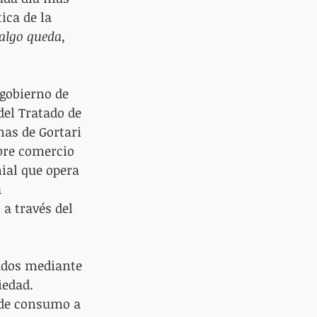
ica de la 
algo queda, 
gobierno de 
del Tratado de 
nas de Gortari 
bre comercio 
ial que opera 
 
a través del 
ados mediante 
iedad. 
 de consumo a 