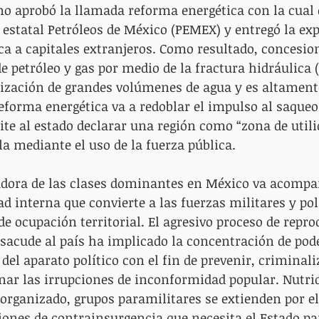
o aprobó la llamada reforma energética con la cual d
 estatal Petróleos de México (PEMEX) y entregó la exp
ca a capitales extranjeros. Como resultado, concesion
e petróleo y gas por medio de la fractura hidráulica (
ilización de grandes volúmenes de agua y es altament
forma energética va a redoblar el impulso al saqueo 
ite al estado declarar una región como “zona de utili
la mediante el uso de la fuerza pública.
adora de las clases dominantes en México va acompa
d interna que convierte a las fuerzas militares y poli
de ocupación territorial. El agresivo proceso de repr
 sacude al país ha implicado la concentración de po
 del aparato político con el fin de prevenir, criminali
nar las irrupciones de inconformidad popular. Nutrid
organizado, grupos paramilitares se extienden por el
iones de contrainsurgencia que necesita el Estado pa