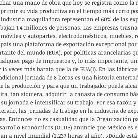
char una mano de obra que hoy se registra como la 
primir su vida productiva en el tiempo más corto pos
 industria maquiladora representan el 60% de las exp
abajan 1.4 millones de personas. Las empresas trasna
móviles y autopartes, electrodomésticos, muebles, ro
país una plataforma de exportación excepcional por 
nte del mundo (EUA), por políticas arancelarias que
alquier pago de impuestos y, lo más importante, una
 14 veces más barata que la de EUA(1). En las fábricas
adicional jornada de 8 horas es una historia enterrad
e la producción y para que un trabajador pueda alca
ita, tan siquiera, adquirir la canasta de consumo bási
su jornada e intensificar su trabajo. Por esa razón y 
terado, las jornadas de trabajo en la industria de exp
ras. Entonces no es casualidad que la Organización pa
sarrollo Económicos (OCDE) anuncie que México es el
an a nivel mundial (2.237 horas al año). ¿Dónde está