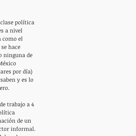
lase política 
s a nivel 
a como el 
 se hace 
co ninguna de 
México 
ares por día)
saben y es lo 
ero.
e trabajo a 4 
lítica 
mación de un 
ctor informal. 