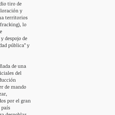
io tiro de 
loración y 
a territorios 
fracking), lo 
e 
y despojo de 
dad pública” y 
ñada de una 
ciales del 
oducción 
der de mando 
zar, 
os por el gran 
 país 
ra despoblar, 