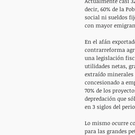
Actualmente casi 32
decir, 60% de la Po
social ni sueldos fi
con mayor emigrant
En el afán exportad
contrarreforma agra
una legislación fis
utilidades netas, 
extraído minerales 
concesionado a emp
70% de los proyecto
depredación que sól
en 3 siglos del peri
Lo mismo ocurre co
para las grandes pe