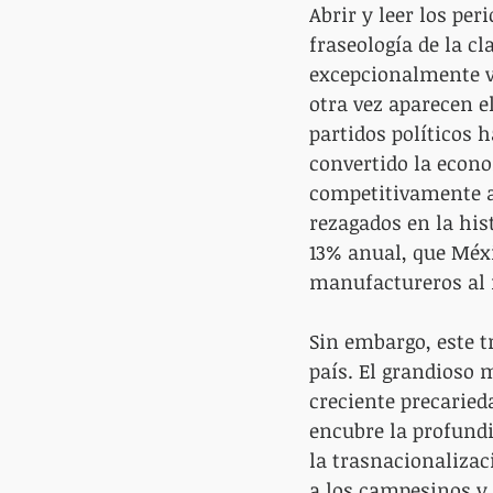
Abrir y leer los pe
fraseología de la cl
excepcionalmente v
otra vez aparecen el
partidos políticos 
convertido la econo
competitivamente a 
rezagados en la his
13% anual, que Méxi
manufactureros al 
Sin embargo, este t
país. El grandioso 
creciente precarieda
encubre la profundi
la trasnacionalizaci
a los campesinos y 