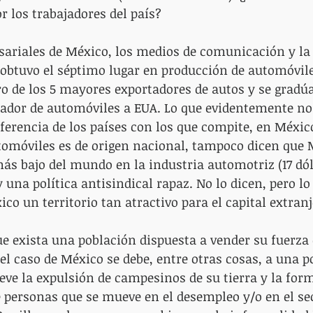
r los trabajadores del país?
ariales de México, los medios de comunicación y la c
obtuvo el séptimo lugar en producción de automóvile
o de los 5 mayores exportadores de autos y se gradú
ador de automóviles a EUA. Lo que evidentemente no
diferencia de los países con los que compite, en Méxi
tomóviles es de origen nacional, tampoco dicen que 
 más bajo del mundo en la industria automotriz (17 dól
una política antisindical rapaz. No lo dicen, pero lo 
co un territorio tan atractivo para el capital extranj
e exista una población dispuesta a vender su fuerza d
el caso de México se debe, entre otras cosas, a una po
ve la expulsión de campesinos de su tierra y la for
 personas que se mueve en el desempleo y/o en el se