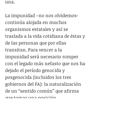
una.
La impunidad –no nos olvidemos- 
continúa alojada en muchos 
organismos estatales y así se 
traslada a la vida cotidiana de éstas y 
de las personas que por ellas 
transitan. Para vencer a la 
impunidad será necesario romper 
con el legado más nefasto que nos ha 
dejado el período genocida y 
posgenocida (incluidos los tres 
gobiernos del FA): la naturalización 
de un “sentido común” que afirma 
que tomar una posición 
contestataria o discrepante frente a 
cualquier autoridad es peligroso o 
sospechoso (y si es organizadamente 
y en colectivo pero aún). De esta 