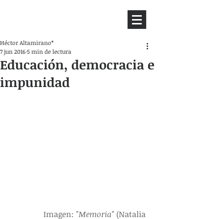
HEMISFERIO
IZQUIERDO
Héctor Altamirano*
7 jun 2016
5 min de lectura
Educación, democracia e
impunidad
Imagen:
 "Memoria"
 (Natalia 