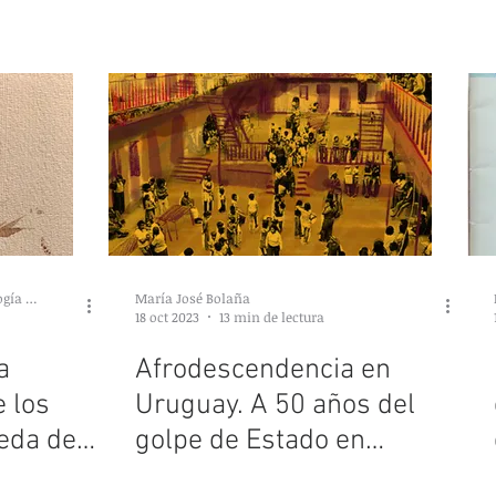
Grupo de Investigación en Antropología Forense (GIAF)
María José Bolaña
18 oct 2023
13 min de lectura
a
Afrodescendencia en
e los
Uruguay. A 50 años del
eda de
golpe de Estado en
recidos
Uruguay. Memoria y