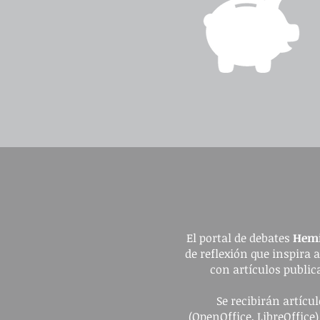
El portal de debates
Hemi
de reflexión que inspira 
con artículos publica
Se recibirán artíc
(OpenOffice, LibreOffice)