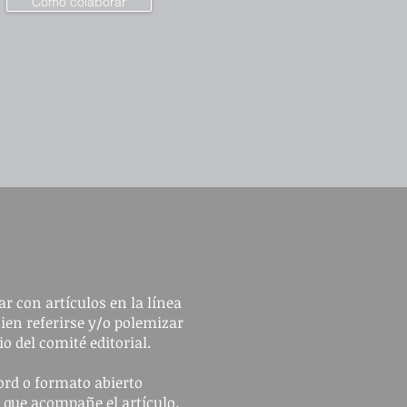
Cómo colaborar
r con artículos en la línea
bien referirse y/o polemizar
io del comité editorial.
ord o formato abierto
n que acompañe el artículo.