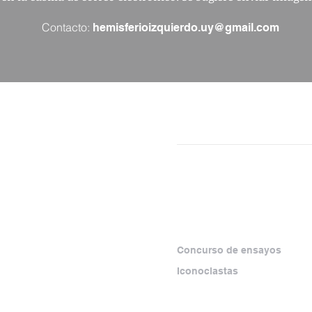
Contacto:
hemisferioizquierdo.uy@gmail.com
NÚMEROS
SECCIONES
SEPARATAS
ESPECIALES
rma virtual que
amiento crítico y los
Concurso de ensayos
zquierda, con foco
Iconoclastas