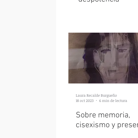
Laura Recalde Burgueño
18 oct 2023
6 min de lectura
Sobre memoria,
cisexismo y prese