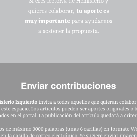
Si eres lector/a de Hemisferio y
quieres colaborar,
tu aporte es
muy importante
para ayudarnos
a sostener la propuesta.
Enviar contribuciones
sferio Izquierdo
invita a todos aquellos que quieran colabora
a este espacio. Los artículos pueden ser aportes originales o 
dos en el portal. La publicación del artículo quedará a criter
ulos de máximo 3000 palabras (unas 6 carillas) en formato W
 en la casilla de correo electrónico. Se sugiere enviar image