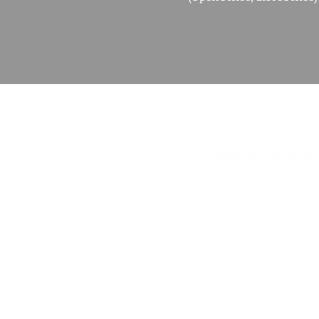
Hemisferio es una platafo
pretende fomentar el pens
debates estratégicos de i
en la realidad nacional.