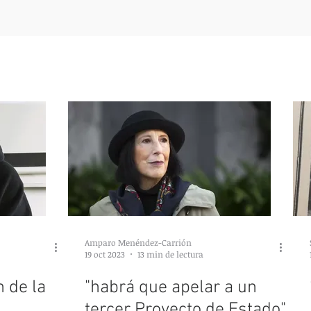
Amparo Menéndez-Carrión
19 oct 2023
13 min de lectura
n de la
"habrá que apelar a un
tercer Proyecto de Estado"