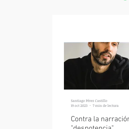
Santiago Pérez Castillo
19 oct 2023
7 min de lectura
Contra la narració
"despotencia"